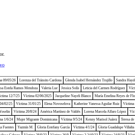
or.
ivo
ma 09/05/26
Lorenza del Tránsito Cardona
Glenda Isabel Hernández Trujillo
Sandra Hayd
isa Estela Ramos Mendoza
Valeria Lue
Jessica Solís
Leticia del Carmen Rodríguez
Víct
ctima 12/7/25
Víctima 02/06/2025
Jacqueline Nayeli Blanco
María Emelina Reyes de Flo
04/02/25
Víctima 31/01/25
Elena Novoselova
Katherine Vanessa Aguilar Ruiz
Víctima
Yoselin
Víctima 20/8/24
América Martínez de Valdés
Lorena Marcela Alfaro López
Víc
ma 1/6/24
Mujer Migrante Dominicana
Víctima 9/5/24
Kenny Marisol Juárez
Teresa de
a Fuentes
Yazmín M.
Gloria Estefany García
Víctima 4/1/24
Gloria Guadalupe Villalta