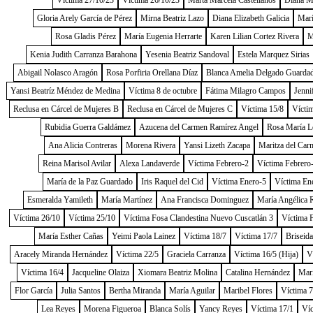
Víctima 27/10/23
Víctima 26/10/23
Marta Marcela Castellanos
Diana Me
Gloria Arely García de Pérez
Mirna Beatriz Lazo
Diana Elizabeth Galicia
Marí
Rosa Gladis Pérez
María Eugenia Herrarte
Karen Lilian Cortez Rivera
M
Kenia Judith Carranza Barahona
Yesenia Beatriz Sandoval
Estela Marquez Sirias
Abigail Nolasco Aragón
Rosa Porfiria Orellana Díaz
Blanca Amelia Delgado Guarda
Yansi Beatríz Méndez de Medina
Víctima 8 de octubre
Fátima Milagro Campos
Jenni
Reclusa en Cárcel de Mujeres B
Reclusa en Cárcel de Mujeres C
Víctima 15/8
Vícti
Rubidia Guerra Galdámez
Azucena del Carmen Ramírez Angel
Rosa María L
Ana Alicia Contreras
Morena Rivera
Yansi Lizeth Zacapa
Maritza del Car
Reina Marisol Avilar
Alexa Landaverde
Víctima Febrero-2
Víctima Febrero
María de la Paz Guardado
Iris Raquel del Cid
Víctima Enero-5
Víctima En
Esmeralda Yamileth
María Martínez
Ana Francisca Dominguez
María Angélica 
Víctima 26/10
Víctima 25/10
Víctima Fosa Clandestina Nuevo Cuscatlán 3
Víctima 
María Esther Cañas
Yeimi Paola Lainez
Víctima 18/7
Víctima 17/7
Briseida
Aracely Miranda Hernández
Víctima 22/5
Graciela Carranza
Víctima 16/5 (Hija)
V
Víctima 16/4
Jacqueline Olaiza
Xiomara Beatriz Molina
Catalina Hernández
Marí
Flor García
Julia Santos
Bertha Miranda
María Aguilar
Maribel Flores
Víctima 7
Lea Reyes
Morena Figueroa
Blanca Solís
Yancy Reyes
Víctima 17/1
Víc