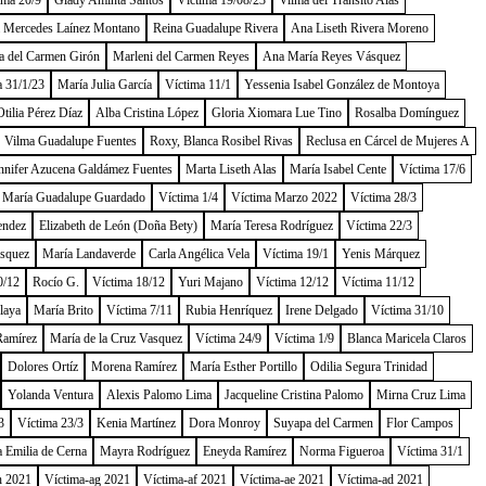
ima 20/9
Glady Aminta Santos
Víctima 19/08/23
Vilma del Tránsito Alas
a Mercedes Laínez Montano
Reina Guadalupe Rivera
Ana Liseth Rivera Moreno
a del Carmen Girón
Marleni del Carmen Reyes
Ana María Reyes Vásquez
a 31/1/23
María Julia García
Víctima 11/1
Yessenia Isabel González de Montoya
tilia Pérez Díaz
Alba Cristina López
Gloria Xiomara Lue Tino
Rosalba Domínguez
Vilma Guadalupe Fuentes
Roxy, Blanca Rosibel Rivas
Reclusa en Cárcel de Mujeres A
nnifer Azucena Galdámez Fuentes
Marta Liseth Alas
María Isabel Cente
Víctima 17/6
María Guadalupe Guardado
Víctima 1/4
Víctima Marzo 2022
Víctima 28/3
endez
Elizabeth de León (Doña Bety)
María Teresa Rodríguez
Víctima 22/3
ásquez
María Landaverde
Carla Angélica Vela
Víctima 19/1
Yenis Márquez
0/12
Rocío G.
Víctima 18/12
Yuri Majano
Víctima 12/12
Víctima 11/12
laya
María Brito
Víctima 7/11
Rubia Henríquez
Irene Delgado
Víctima 31/10
Ramírez
María de la Cruz Vasquez
Víctima 24/9
Víctima 1/9
Blanca Maricela Claros
Dolores Ortíz
Morena Ramírez
María Esther Portillo
Odilia Segura Trinidad
Yolanda Ventura
Alexis Palomo Lima
Jacqueline Cristina Palomo
Mirna Cruz Lima
3
Víctima 23/3
Kenia Martínez
Dora Monroy
Suyapa del Carmen
Flor Campos
 Emilia de Cerna
Mayra Rodríguez
Eneyda Ramírez
Norma Figueroa
Víctima 31/1
h 2021
Víctima-ag 2021
Víctima-af 2021
Víctima-ae 2021
Víctima-ad 2021