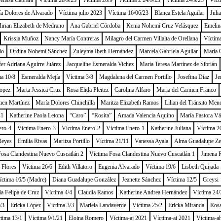
lissa Cabrara
Víctima 28/9/23
Víctima 26/9
Víctima 2 24/9/23
Víctima 24/9/23
Víct
a Dolores de Alvarado
Víctima julio 2023
Víctima 16/06/23
Blanca Estela Aguilar
Juli
irian Elizabeth de Medrano
Ana Gabriel Córdoba
Kenia Nohemí Cruz Velásquez
Emelin
Krissia Muñoz
Nancy María Contreras
Milagro del Carmen Villalta de Orellana
Víctim
do
Ordina Nohemí Sánchez
Zuleyma Ibeth Hernández
Marcela Gabriela Aguilar
María O
fer Adriana Aguirre Juárez
Jacqueline Esmeralda Vichez
María Teresa Martínez de Sibrián
ma 10/8
Esmeralda Mejía
Víctima 3/8
Magdalena del Carmen Portillo
Josefina Díaz
Je
opez
Marta Jessica Cruz
Rosa Elida Pleitez
Carolina Alfaro
Maria del Carmen Franco
men Martínez
María Dolores Chinchilla
Maritza Elizabeth Ramos
Lilian del Tránsito Men
-1
Katherine Paola Letona
“Caro”
“Rosita”
Amada Valencia Aquino
María Pastora V
ero-4
Víctima Enero-3
Víctima Enero-2
Víctima Enero-1
Katherine Juliana
Víctima 2
Reyes
Emilia Rivas
Maritza Portillo
Víctima 21/11
Vanessa Ayala
Alma Guadalupe Ze
Fosa Clandestina Nuevo Cuscatlán 2
Víctima Fosa Clandestina Nuevo Cuscatlán 1
Jimena 
 Flores
Víctima 26/6
Edith Villatoro
Eugenia Alvarado
Víctima 19/6
Lisbeth Quijada
íctima 16/5 (Madre)
Diana Guadalupe González
Jeanette Sánchez
Víctima 12/5
Greysi
a Felipa de Cruz
Víctima 4/4
Claudia Ramos
Katherine Andrea Hernández
Víctima 24/
/3
Ericka López
Víctima 3/3
Mariela Landaverde
Víctima 25/2
Ericka Miranda
Rosa
tima 13/1
Víctima 9/1/21
Eloina Romero
Víctima-aj 2021
Víctima-ai 2021
Víctima-a