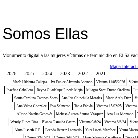
Somos Ellas
Monumento digital a las mujeres víctimas de feminicidio en El Salvad
Mapa Interact
2026
2025
2024
2023
2022
2021
María Hildaura Callejas
Ivi Eunice Alvarado Asencio
Víctima 11/05/2026
Vícti
Josefina Caballero
Reyna Guadalupe Pineda Mejía
Milagro Saraí Duran Orellana
Lu
Sonia Carolina Campos Sorto
Ana Iris Chinchilla Morales
Maria Arely Diaz
Ví
Ana Vilma González
Eva Salmerón
Tania Fabián
Víctima 15/02/25
Víctima 
Allison Natalia Genovés
Melissa Aurora Santos Vásquez
Ana Luz Montano
Wendy Funes Díaz
Blanca Osmilda Castro
Víctima 9/6/24
Víctima 6/6/24
Vícti
Alma Lisseth C.R.
Brenda Beatríz Leonardo
Yuri Liseth Martínez
Yenni Maritz