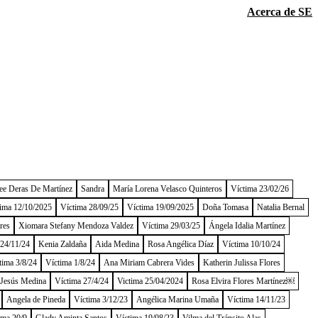
Acerca de SE
ee Deras De Martínez
Sandra
María Lorena Velasco Quinteros
Víctima 23/02/26
ima 12/10/2025
Víctima 28/09/25
Víctima 19/09/2025
Doña Tomasa
Natalia Bernal
res
Xiomara Stefany Mendoza Valdez
Víctima 29/03/25
Ángela Idalia Martínez
 24/11/24
Kenia Zaldaña
Aida Medina
Rosa Angélica Díaz
Víctima 10/10/24
tima 3/8/24
Víctima 1/8/24
Ana Miriam Cabrera Vides
Katherin Julissa Flores
 Jesús Medina
Víctima 27/4/24
Victima 25/04/2024
Rosa Elvira Flores Martínez￼
Angela de Pineda
Víctima 3/12/23
Angélica Marina Umaña
Víctima 14/11/23