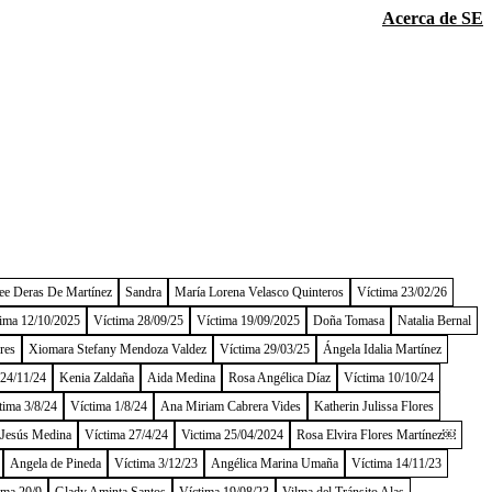
Acerca de SE
ee Deras De Martínez
Sandra
María Lorena Velasco Quinteros
Víctima 23/02/26
ima 12/10/2025
Víctima 28/09/25
Víctima 19/09/2025
Doña Tomasa
Natalia Bernal
res
Xiomara Stefany Mendoza Valdez
Víctima 29/03/25
Ángela Idalia Martínez
 24/11/24
Kenia Zaldaña
Aida Medina
Rosa Angélica Díaz
Víctima 10/10/24
tima 3/8/24
Víctima 1/8/24
Ana Miriam Cabrera Vides
Katherin Julissa Flores
 Jesús Medina
Víctima 27/4/24
Victima 25/04/2024
Rosa Elvira Flores Martínez￼
Angela de Pineda
Víctima 3/12/23
Angélica Marina Umaña
Víctima 14/11/23