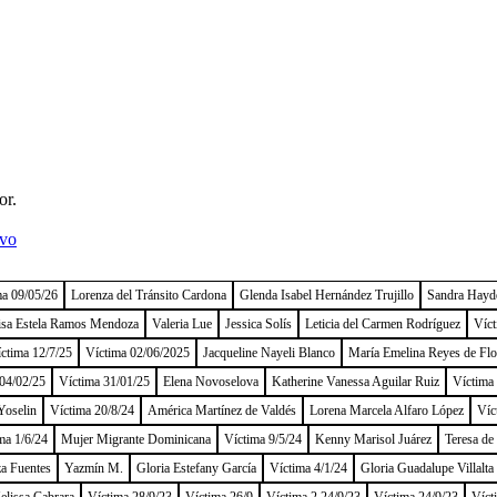
or.
ivo
ma 09/05/26
Lorenza del Tránsito Cardona
Glenda Isabel Hernández Trujillo
Sandra Hayd
isa Estela Ramos Mendoza
Valeria Lue
Jessica Solís
Leticia del Carmen Rodríguez
Víct
ctima 12/7/25
Víctima 02/06/2025
Jacqueline Nayeli Blanco
María Emelina Reyes de Flo
04/02/25
Víctima 31/01/25
Elena Novoselova
Katherine Vanessa Aguilar Ruiz
Víctima
Yoselin
Víctima 20/8/24
América Martínez de Valdés
Lorena Marcela Alfaro López
Víc
ma 1/6/24
Mujer Migrante Dominicana
Víctima 9/5/24
Kenny Marisol Juárez
Teresa de
a Fuentes
Yazmín M.
Gloria Estefany García
Víctima 4/1/24
Gloria Guadalupe Villalta