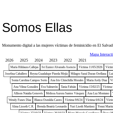
Somos Ellas
Monumento digital a las mujeres víctimas de feminicidio en El Salvad
Mapa Interact
2026
2025
2024
2023
2022
2021
María Hildaura Callejas
Ivi Eunice Alvarado Asencio
Víctima 11/05/2026
Vícti
Josefina Caballero
Reyna Guadalupe Pineda Mejía
Milagro Saraí Duran Orellana
Lu
Sonia Carolina Campos Sorto
Ana Iris Chinchilla Morales
Maria Arely Diaz
Ví
Ana Vilma González
Eva Salmerón
Tania Fabián
Víctima 15/02/25
Víctima 
Allison Natalia Genovés
Melissa Aurora Santos Vásquez
Ana Luz Montano
Wendy Funes Díaz
Blanca Osmilda Castro
Víctima 9/6/24
Víctima 6/6/24
Vícti
Alma Lisseth C.R.
Brenda Beatríz Leonardo
Yuri Liseth Martínez
Yenni Maritz