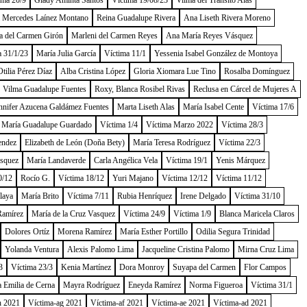
ima 20/9
Glady Aminta Santos
Víctima 19/08/23
Vilma del Tránsito Alas
a Mercedes Laínez Montano
Reina Guadalupe Rivera
Ana Liseth Rivera Moreno
a del Carmen Girón
Marleni del Carmen Reyes
Ana María Reyes Vásquez
a 31/1/23
María Julia García
Víctima 11/1
Yessenia Isabel González de Montoya
tilia Pérez Díaz
Alba Cristina López
Gloria Xiomara Lue Tino
Rosalba Domínguez
Vilma Guadalupe Fuentes
Roxy, Blanca Rosibel Rivas
Reclusa en Cárcel de Mujeres A
nnifer Azucena Galdámez Fuentes
Marta Liseth Alas
María Isabel Cente
Víctima 17/6
María Guadalupe Guardado
Víctima 1/4
Víctima Marzo 2022
Víctima 28/3
endez
Elizabeth de León (Doña Bety)
María Teresa Rodríguez
Víctima 22/3
ásquez
María Landaverde
Carla Angélica Vela
Víctima 19/1
Yenis Márquez
0/12
Rocío G.
Víctima 18/12
Yuri Majano
Víctima 12/12
Víctima 11/12
laya
María Brito
Víctima 7/11
Rubia Henríquez
Irene Delgado
Víctima 31/10
Ramírez
María de la Cruz Vasquez
Víctima 24/9
Víctima 1/9
Blanca Maricela Claros
Dolores Ortíz
Morena Ramírez
María Esther Portillo
Odilia Segura Trinidad
Yolanda Ventura
Alexis Palomo Lima
Jacqueline Cristina Palomo
Mirna Cruz Lima
3
Víctima 23/3
Kenia Martínez
Dora Monroy
Suyapa del Carmen
Flor Campos
 Emilia de Cerna
Mayra Rodríguez
Eneyda Ramírez
Norma Figueroa
Víctima 31/1
h 2021
Víctima-ag 2021
Víctima-af 2021
Víctima-ae 2021
Víctima-ad 2021