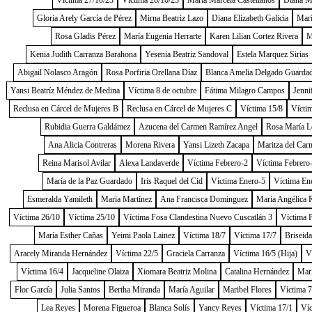
Víctima 27/10/23
Víctima 26/10/23
Marta Marcela Castellanos
Diana Me
Gloria Arely García de Pérez
Mirna Beatriz Lazo
Diana Elizabeth Galicia
Marí
Rosa Gladis Pérez
María Eugenia Herrarte
Karen Lilian Cortez Rivera
M
Kenia Judith Carranza Barahona
Yesenia Beatriz Sandoval
Estela Marquez Sirias
Abigail Nolasco Aragón
Rosa Porfiria Orellana Díaz
Blanca Amelia Delgado Guarda
Yansi Beatríz Méndez de Medina
Víctima 8 de octubre
Fátima Milagro Campos
Jenni
Reclusa en Cárcel de Mujeres B
Reclusa en Cárcel de Mujeres C
Víctima 15/8
Vícti
Rubidia Guerra Galdámez
Azucena del Carmen Ramírez Angel
Rosa María L
Ana Alicia Contreras
Morena Rivera
Yansi Lizeth Zacapa
Maritza del Car
Reina Marisol Avilar
Alexa Landaverde
Víctima Febrero-2
Víctima Febrero
María de la Paz Guardado
Iris Raquel del Cid
Víctima Enero-5
Víctima En
Esmeralda Yamileth
María Martínez
Ana Francisca Dominguez
María Angélica 
Víctima 26/10
Víctima 25/10
Víctima Fosa Clandestina Nuevo Cuscatlán 3
Víctima 
María Esther Cañas
Yeimi Paola Lainez
Víctima 18/7
Víctima 17/7
Briseida
Aracely Miranda Hernández
Víctima 22/5
Graciela Carranza
Víctima 16/5 (Hija)
V
Víctima 16/4
Jacqueline Olaiza
Xiomara Beatriz Molina
Catalina Hernández
Marí
Flor García
Julia Santos
Bertha Miranda
María Aguilar
Maribel Flores
Víctima 7
Lea Reyes
Morena Figueroa
Blanca Solís
Yancy Reyes
Víctima 17/1
Víc