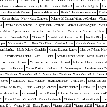
lissa Cabrara
Víctima 28/9/23
Víctima 26/9
Víctima 2 24/9/23
Víctima 24/9/23
Víct
a Dolores de Alvarado
Víctima julio 2023
Víctima 16/06/23
Blanca Estela Aguilar
Juli
irian Elizabeth de Medrano
Ana Gabriel Córdoba
Kenia Nohemí Cruz Velásquez
Emelin
Krissia Muñoz
Nancy María Contreras
Milagro del Carmen Villalta de Orellana
Víctim
do
Ordina Nohemí Sánchez
Zuleyma Ibeth Hernández
Marcela Gabriela Aguilar
María O
fer Adriana Aguirre Juárez
Jacqueline Esmeralda Vichez
María Teresa Martínez de Sibrián
ma 10/8
Esmeralda Mejía
Víctima 3/8
Magdalena del Carmen Portillo
Josefina Díaz
Je
opez
Marta Jessica Cruz
Rosa Elida Pleitez
Carolina Alfaro
Maria del Carmen Franco
men Martínez
María Dolores Chinchilla
Maritza Elizabeth Ramos
Lilian del Tránsito Men
-1
Katherine Paola Letona
“Caro”
“Rosita”
Amada Valencia Aquino
María Pastora V
ero-4
Víctima Enero-3
Víctima Enero-2
Víctima Enero-1
Katherine Juliana
Víctima 2
Reyes
Emilia Rivas
Maritza Portillo
Víctima 21/11
Vanessa Ayala
Alma Guadalupe Ze
Fosa Clandestina Nuevo Cuscatlán 2
Víctima Fosa Clandestina Nuevo Cuscatlán 1
Jimena 
 Flores
Víctima 26/6
Edith Villatoro
Eugenia Alvarado
Víctima 19/6
Lisbeth Quijada
íctima 16/5 (Madre)
Diana Guadalupe González
Jeanette Sánchez
Víctima 12/5
Greysi
a Felipa de Cruz
Víctima 4/4
Claudia Ramos
Katherine Andrea Hernández
Víctima 24/
/3
Ericka López
Víctima 3/3
Mariela Landaverde
Víctima 25/2
Ericka Miranda
Rosa
tima 13/1
Víctima 9/1/21
Eloina Romero
Víctima-aj 2021
Víctima-ai 2021
Víctima-a