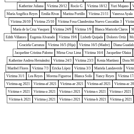
Katherine Juliana
Víctima 20/12
Rocío G.
Víctima 18/12
Yuri Majano
V
María Angélica Reyes
Emilia Rivas
Maritza Portillo
Víctima 21/11
Vanessa Ayala
Víctima 26/10
Víctima 25/10
Víctima Fosa Clandestina Nuevo Cuscatlán 3
Vícti
María de la Cruz Vasquez
Víctima 24/9
Víctima 1/9
Blanca Maricela Claros
M
Edith Villatoro
Eugenia Alvarado
Víctima 19/6
Lisbeth Quijada
Dolores Ortíz
Mo
Graciela Carranza
Víctima 16/5 (Hija)
Víctima 16/5 (Madre)
Diana Guadal
Jacqueline Cristina Palomo
Mirna Cruz Lima
Víctima 16/4
Jacqueline Olaiza
Katherine Andrea Hernández
Víctima 24/3
Víctima 23/3
Kenia Martínez
Dora M
Maribel Flores
Víctima 7/3
Ericka López
Víctima 3/3
Mariela Landaverde
Vícti
Víctima 31/1
Lea Reyes
Morena Figueroa
Blanca Solís
Yancy Reyes
Víctima 17
Víctima-ag 2021
Víctima-af 2021
Víctima-ae 2021
Víctima-ad 2021
Víctima-ac 2
Víctima-v 2021
Víctima-u 2021
Víctima-t 2021
Víctima-s 2021
Víctima-r 2021
Víctima-k 2021
Víctima-j 2021
Víctima-i 2021
Víctima-h 2021
Víctima-g 2021