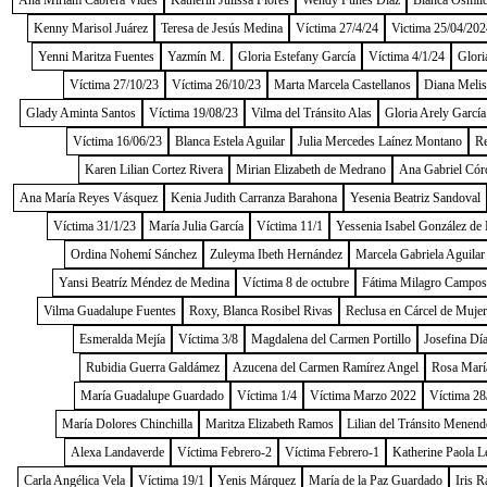
Ana Miriam Cabrera Vides
Katherin Julissa Flores
Wendy Funes Díaz
Blanca Osmild
Kenny Marisol Juárez
Teresa de Jesús Medina
Víctima 27/4/24
Victima 25/04/202
Yenni Maritza Fuentes
Yazmín M.
Gloria Estefany García
Víctima 4/1/24
Glori
Víctima 27/10/23
Víctima 26/10/23
Marta Marcela Castellanos
Diana Melis
Glady Aminta Santos
Víctima 19/08/23
Vilma del Tránsito Alas
Gloria Arely García
Víctima 16/06/23
Blanca Estela Aguilar
Julia Mercedes Laínez Montano
Re
Karen Lilian Cortez Rivera
Mirian Elizabeth de Medrano
Ana Gabriel Cór
Ana María Reyes Vásquez
Kenia Judith Carranza Barahona
Yesenia Beatriz Sandoval
Víctima 31/1/23
María Julia García
Víctima 11/1
Yessenia Isabel González de
Ordina Nohemí Sánchez
Zuleyma Ibeth Hernández
Marcela Gabriela Aguilar
Yansi Beatríz Méndez de Medina
Víctima 8 de octubre
Fátima Milagro Campos
Vilma Guadalupe Fuentes
Roxy, Blanca Rosibel Rivas
Reclusa en Cárcel de Muje
Esmeralda Mejía
Víctima 3/8
Magdalena del Carmen Portillo
Josefina Dí
Rubidia Guerra Galdámez
Azucena del Carmen Ramírez Angel
Rosa Marí
María Guadalupe Guardado
Víctima 1/4
Víctima Marzo 2022
Víctima 28
María Dolores Chinchilla
Maritza Elizabeth Ramos
Lilian del Tránsito Menend
Alexa Landaverde
Víctima Febrero-2
Víctima Febrero-1
Katherine Paola L
Carla Angélica Vela
Víctima 19/1
Yenis Márquez
María de la Paz Guardado
Iris R