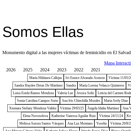
Somos Ellas
Monumento digital a las mujeres víctimas de feminicidio en El Salvad
Mapa Interact
2026
2025
2024
2023
2022
2021
María Hildaura Callejas
Ivi Eunice Alvarado Asencio
Víctima 11/05/
Sandra Haydee Deras De Martínez
Sandra
María Lorena Velasco Quinteros
Ví
Luisa Estela Ramos Mendoza
Valeria Lue
Jessica Solís
Leticia del Carmen Rod
Sonia Carolina Campos Sorto
Ana Iris Chinchilla Morales
Maria Arely Diaz
Xiomara Stefany Mendoza Valdez
Víctima 29/03/25
Ángela Idalia Martínez
Ana V
Elena Novoselova
Katherine Vanessa Aguilar Ruiz
Víctima 24/11/24
Ke
Melissa Aurora Santos Vásquez
Ana Luz Montano
Yoselin
Víctima 20/8/2