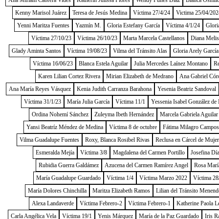
Ana Miriam Cabrera Vides
Katherin Julissa Flores
Wendy Funes Díaz
Blanca Osmild
Kenny Marisol Juárez
Teresa de Jesús Medina
Víctima 27/4/24
Victima 25/04/202
Yenni Maritza Fuentes
Yazmín M.
Gloria Estefany García
Víctima 4/1/24
Glori
Víctima 27/10/23
Víctima 26/10/23
Marta Marcela Castellanos
Diana Melis
Glady Aminta Santos
Víctima 19/08/23
Vilma del Tránsito Alas
Gloria Arely García
Víctima 16/06/23
Blanca Estela Aguilar
Julia Mercedes Laínez Montano
Re
Karen Lilian Cortez Rivera
Mirian Elizabeth de Medrano
Ana Gabriel Cór
Ana María Reyes Vásquez
Kenia Judith Carranza Barahona
Yesenia Beatriz Sandoval
Víctima 31/1/23
María Julia García
Víctima 11/1
Yessenia Isabel González de
Ordina Nohemí Sánchez
Zuleyma Ibeth Hernández
Marcela Gabriela Aguilar
Yansi Beatríz Méndez de Medina
Víctima 8 de octubre
Fátima Milagro Campos
Vilma Guadalupe Fuentes
Roxy, Blanca Rosibel Rivas
Reclusa en Cárcel de Muje
Esmeralda Mejía
Víctima 3/8
Magdalena del Carmen Portillo
Josefina Dí
Rubidia Guerra Galdámez
Azucena del Carmen Ramírez Angel
Rosa Marí
María Guadalupe Guardado
Víctima 1/4
Víctima Marzo 2022
Víctima 28
María Dolores Chinchilla
Maritza Elizabeth Ramos
Lilian del Tránsito Menend
Alexa Landaverde
Víctima Febrero-2
Víctima Febrero-1
Katherine Paola L
Carla Angélica Vela
Víctima 19/1
Yenis Márquez
María de la Paz Guardado
Iris R