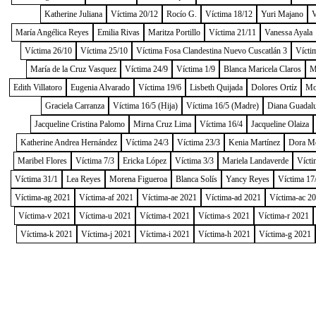
Katherine Juliana
Víctima 20/12
Rocío G.
Víctima 18/12
Yuri Majano
V
María Angélica Reyes
Emilia Rivas
Maritza Portillo
Víctima 21/11
Vanessa Ayala
Víctima 26/10
Víctima 25/10
Víctima Fosa Clandestina Nuevo Cuscatlán 3
Vícti
María de la Cruz Vasquez
Víctima 24/9
Víctima 1/9
Blanca Maricela Claros
M
Edith Villatoro
Eugenia Alvarado
Víctima 19/6
Lisbeth Quijada
Dolores Ortíz
Mo
Graciela Carranza
Víctima 16/5 (Hija)
Víctima 16/5 (Madre)
Diana Guadal
Jacqueline Cristina Palomo
Mirna Cruz Lima
Víctima 16/4
Jacqueline Olaiza
Katherine Andrea Hernández
Víctima 24/3
Víctima 23/3
Kenia Martínez
Dora M
Maribel Flores
Víctima 7/3
Ericka López
Víctima 3/3
Mariela Landaverde
Vícti
Víctima 31/1
Lea Reyes
Morena Figueroa
Blanca Solís
Yancy Reyes
Víctima 17
Víctima-ag 2021
Víctima-af 2021
Víctima-ae 2021
Víctima-ad 2021
Víctima-ac 2
Víctima-v 2021
Víctima-u 2021
Víctima-t 2021
Víctima-s 2021
Víctima-r 2021
Víctima-k 2021
Víctima-j 2021
Víctima-i 2021
Víctima-h 2021
Víctima-g 2021