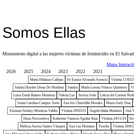
Somos Ellas
Monumento digital a las mujeres víctimas de feminicidio en El Salvad
Mapa Interact
2026
2025
2024
2023
2022
2021
María Hildaura Callejas
Ivi Eunice Alvarado Asencio
Víctima 11/05/
Sandra Haydee Deras De Martínez
Sandra
María Lorena Velasco Quinteros
Ví
Luisa Estela Ramos Mendoza
Valeria Lue
Jessica Solís
Leticia del Carmen Rod
Sonia Carolina Campos Sorto
Ana Iris Chinchilla Morales
Maria Arely Diaz
Xiomara Stefany Mendoza Valdez
Víctima 29/03/25
Ángela Idalia Martínez
Ana V
Elena Novoselova
Katherine Vanessa Aguilar Ruiz
Víctima 24/11/24
Ke
Melissa Aurora Santos Vásquez
Ana Luz Montano
Yoselin
Víctima 20/8/2