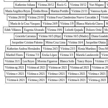
Katherine Juliana
Víctima 20/12
Rocío G.
Víctima 18/12
Yuri Majano
V
María Angélica Reyes
Emilia Rivas
Maritza Portillo
Víctima 21/11
Vanessa Ayala
Víctima 26/10
Víctima 25/10
Víctima Fosa Clandestina Nuevo Cuscatlán 3
Vícti
María de la Cruz Vasquez
Víctima 24/9
Víctima 1/9
Blanca Maricela Claros
M
Edith Villatoro
Eugenia Alvarado
Víctima 19/6
Lisbeth Quijada
Dolores Ortíz
Mo
Graciela Carranza
Víctima 16/5 (Hija)
Víctima 16/5 (Madre)
Diana Guadal
Jacqueline Cristina Palomo
Mirna Cruz Lima
Víctima 16/4
Jacqueline Olaiza
Katherine Andrea Hernández
Víctima 24/3
Víctima 23/3
Kenia Martínez
Dora M
Maribel Flores
Víctima 7/3
Ericka López
Víctima 3/3
Mariela Landaverde
Vícti
Víctima 31/1
Lea Reyes
Morena Figueroa
Blanca Solís
Yancy Reyes
Víctima 17
Víctima-ag 2021
Víctima-af 2021
Víctima-ae 2021
Víctima-ad 2021
Víctima-ac 2
Víctima-v 2021
Víctima-u 2021
Víctima-t 2021
Víctima-s 2021
Víctima-r 2021
Víctima-k 2021
Víctima-j 2021
Víctima-i 2021
Víctima-h 2021
Víctima-g 2021