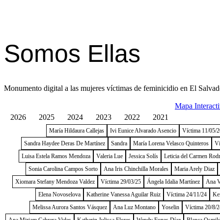
Somos Ellas
Monumento digital a las mujeres víctimas de feminicidio en El Salvad
Mapa Interact
2026
2025
2024
2023
2022
2021
María Hildaura Callejas
Ivi Eunice Alvarado Asencio
Víctima 11/05/
Sandra Haydee Deras De Martínez
Sandra
María Lorena Velasco Quinteros
Ví
Luisa Estela Ramos Mendoza
Valeria Lue
Jessica Solís
Leticia del Carmen Rod
Sonia Carolina Campos Sorto
Ana Iris Chinchilla Morales
Maria Arely Diaz
Xiomara Stefany Mendoza Valdez
Víctima 29/03/25
Ángela Idalia Martínez
Ana V
Elena Novoselova
Katherine Vanessa Aguilar Ruiz
Víctima 24/11/24
Ke
Melissa Aurora Santos Vásquez
Ana Luz Montano
Yoselin
Víctima 20/8/2