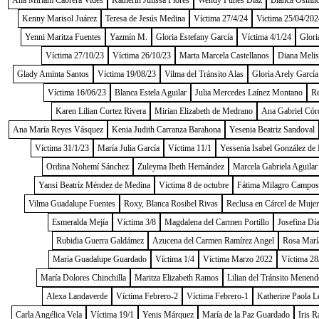
Ana Miriam Cabrera Vides
Katherin Julissa Flores
Wendy Funes Díaz
Blanca Osmild
Kenny Marisol Juárez
Teresa de Jesús Medina
Víctima 27/4/24
Victima 25/04/202
Yenni Maritza Fuentes
Yazmín M.
Gloria Estefany García
Víctima 4/1/24
Glori
Víctima 27/10/23
Víctima 26/10/23
Marta Marcela Castellanos
Diana Melis
Glady Aminta Santos
Víctima 19/08/23
Vilma del Tránsito Alas
Gloria Arely García
Víctima 16/06/23
Blanca Estela Aguilar
Julia Mercedes Laínez Montano
Re
Karen Lilian Cortez Rivera
Mirian Elizabeth de Medrano
Ana Gabriel Cór
Ana María Reyes Vásquez
Kenia Judith Carranza Barahona
Yesenia Beatriz Sandoval
Víctima 31/1/23
María Julia García
Víctima 11/1
Yessenia Isabel González de
Ordina Nohemí Sánchez
Zuleyma Ibeth Hernández
Marcela Gabriela Aguilar
Yansi Beatríz Méndez de Medina
Víctima 8 de octubre
Fátima Milagro Campos
Vilma Guadalupe Fuentes
Roxy, Blanca Rosibel Rivas
Reclusa en Cárcel de Muje
Esmeralda Mejía
Víctima 3/8
Magdalena del Carmen Portillo
Josefina Dí
Rubidia Guerra Galdámez
Azucena del Carmen Ramírez Angel
Rosa Marí
María Guadalupe Guardado
Víctima 1/4
Víctima Marzo 2022
Víctima 28
María Dolores Chinchilla
Maritza Elizabeth Ramos
Lilian del Tránsito Menend
Alexa Landaverde
Víctima Febrero-2
Víctima Febrero-1
Katherine Paola L
Carla Angélica Vela
Víctima 19/1
Yenis Márquez
María de la Paz Guardado
Iris R