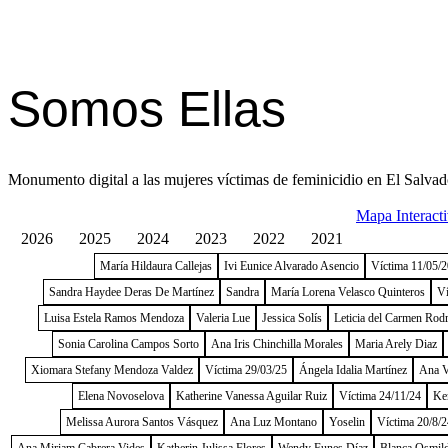
Somos Ellas
Monumento digital a las mujeres víctimas de feminicidio en El Salvad
Mapa Interact
2026
2025
2024
2023
2022
2021
María Hildaura Callejas
Ivi Eunice Alvarado Asencio
Víctima 11/05/
Sandra Haydee Deras De Martínez
Sandra
María Lorena Velasco Quinteros
Ví
Luisa Estela Ramos Mendoza
Valeria Lue
Jessica Solís
Leticia del Carmen Rod
Sonia Carolina Campos Sorto
Ana Iris Chinchilla Morales
Maria Arely Diaz
Xiomara Stefany Mendoza Valdez
Víctima 29/03/25
Ángela Idalia Martínez
Ana V
Elena Novoselova
Katherine Vanessa Aguilar Ruiz
Víctima 24/11/24
Ke
Melissa Aurora Santos Vásquez
Ana Luz Montano
Yoselin
Víctima 20/8/2