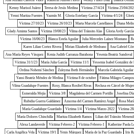
Ana Miriam Cabrera Vides
Katherin Julissa Flores
Wendy Funes Díaz
Blanca Osmild
Kenny Marisol Juárez
Teresa de Jesús Medina
Víctima 27/4/24
Victima 25/04/202
Yenni Maritza Fuentes
Yazmín M.
Gloria Estefany García
Víctima 4/1/24
Glori
Víctima 27/10/23
Víctima 26/10/23
Marta Marcela Castellanos
Diana Melis
Glady Aminta Santos
Víctima 19/08/23
Vilma del Tránsito Alas
Gloria Arely García
Víctima 16/06/23
Blanca Estela Aguilar
Julia Mercedes Laínez Montano
Re
Karen Lilian Cortez Rivera
Mirian Elizabeth de Medrano
Ana Gabriel Cór
Ana María Reyes Vásquez
Kenia Judith Carranza Barahona
Yesenia Beatriz Sandoval
Víctima 31/1/23
María Julia García
Víctima 11/1
Yessenia Isabel González de
Ordina Nohemí Sánchez
Zuleyma Ibeth Hernández
Marcela Gabriela Aguilar
Yansi Beatríz Méndez de Medina
Víctima 8 de octubre
Fátima Milagro Campos
Vilma Guadalupe Fuentes
Roxy, Blanca Rosibel Rivas
Reclusa en Cárcel de Muje
Esmeralda Mejía
Víctima 3/8
Magdalena del Carmen Portillo
Josefina Dí
Rubidia Guerra Galdámez
Azucena del Carmen Ramírez Angel
Rosa Marí
María Guadalupe Guardado
Víctima 1/4
Víctima Marzo 2022
Víctima 28
María Dolores Chinchilla
Maritza Elizabeth Ramos
Lilian del Tránsito Menend
Alexa Landaverde
Víctima Febrero-2
Víctima Febrero-1
Katherine Paola L
Carla Angélica Vela
Víctima 19/1
Yenis Márquez
María de la Paz Guardado
Iris R