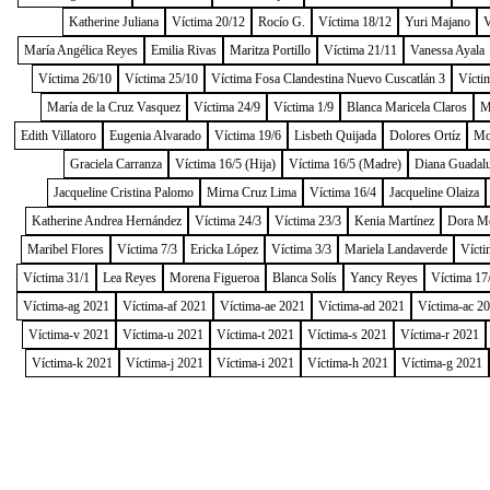
Katherine Juliana
Víctima 20/12
Rocío G.
Víctima 18/12
Yuri Majano
V
María Angélica Reyes
Emilia Rivas
Maritza Portillo
Víctima 21/11
Vanessa Ayala
Víctima 26/10
Víctima 25/10
Víctima Fosa Clandestina Nuevo Cuscatlán 3
Vícti
María de la Cruz Vasquez
Víctima 24/9
Víctima 1/9
Blanca Maricela Claros
M
Edith Villatoro
Eugenia Alvarado
Víctima 19/6
Lisbeth Quijada
Dolores Ortíz
Mo
Graciela Carranza
Víctima 16/5 (Hija)
Víctima 16/5 (Madre)
Diana Guadal
Jacqueline Cristina Palomo
Mirna Cruz Lima
Víctima 16/4
Jacqueline Olaiza
Katherine Andrea Hernández
Víctima 24/3
Víctima 23/3
Kenia Martínez
Dora M
Maribel Flores
Víctima 7/3
Ericka López
Víctima 3/3
Mariela Landaverde
Vícti
Víctima 31/1
Lea Reyes
Morena Figueroa
Blanca Solís
Yancy Reyes
Víctima 17
Víctima-ag 2021
Víctima-af 2021
Víctima-ae 2021
Víctima-ad 2021
Víctima-ac 2
Víctima-v 2021
Víctima-u 2021
Víctima-t 2021
Víctima-s 2021
Víctima-r 2021
Víctima-k 2021
Víctima-j 2021
Víctima-i 2021
Víctima-h 2021
Víctima-g 2021