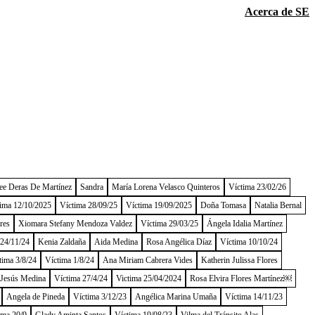
Acerca de SE
ee Deras De Martínez
Sandra
María Lorena Velasco Quinteros
Víctima 23/02/26
ima 12/10/2025
Víctima 28/09/25
Víctima 19/09/2025
Doña Tomasa
Natalia Bernal
res
Xiomara Stefany Mendoza Valdez
Víctima 29/03/25
Ángela Idalia Martínez
 24/11/24
Kenia Zaldaña
Aida Medina
Rosa Angélica Díaz
Víctima 10/10/24
tima 3/8/24
Víctima 1/8/24
Ana Miriam Cabrera Vides
Katherin Julissa Flores
 Jesús Medina
Víctima 27/4/24
Victima 25/04/2024
Rosa Elvira Flores Martínez￼
Angela de Pineda
Víctima 3/12/23
Angélica Marina Umaña
Víctima 14/11/23