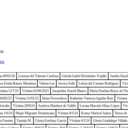
or.
ivo
ma 09/05/26
Lorenza del Tránsito Cardona
Glenda Isabel Hernández Trujillo
Sandra Hayd
isa Estela Ramos Mendoza
Valeria Lue
Jessica Solís
Leticia del Carmen Rodríguez
Víct
ctima 12/7/25
Víctima 02/06/2025
Jacqueline Nayeli Blanco
María Emelina Reyes de Flo
04/02/25
Víctima 31/01/25
Elena Novoselova
Katherine Vanessa Aguilar Ruiz
Víctima
Yoselin
Víctima 20/8/24
América Martínez de Valdés
Lorena Marcela Alfaro López
Víc
ma 1/6/24
Mujer Migrante Dominicana
Víctima 9/5/24
Kenny Marisol Juárez
Teresa de
a Fuentes
Yazmín M.
Gloria Estefany García
Víctima 4/1/24
Gloria Guadalupe Villalta