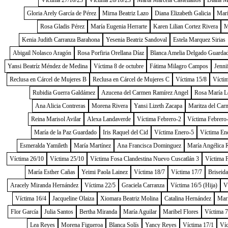
Víctima 27/10/23
Víctima 26/10/23
Marta Marcela Castellanos
Diana Me
Gloria Arely García de Pérez
Mirna Beatriz Lazo
Diana Elizabeth Galicia
Marí
Rosa Gladis Pérez
María Eugenia Herrarte
Karen Lilian Cortez Rivera
M
Kenia Judith Carranza Barahona
Yesenia Beatriz Sandoval
Estela Marquez Sirias
Abigail Nolasco Aragón
Rosa Porfiria Orellana Díaz
Blanca Amelia Delgado Guarda
Yansi Beatríz Méndez de Medina
Víctima 8 de octubre
Fátima Milagro Campos
Jenni
Reclusa en Cárcel de Mujeres B
Reclusa en Cárcel de Mujeres C
Víctima 15/8
Vícti
Rubidia Guerra Galdámez
Azucena del Carmen Ramírez Angel
Rosa María L
Ana Alicia Contreras
Morena Rivera
Yansi Lizeth Zacapa
Maritza del Car
Reina Marisol Avilar
Alexa Landaverde
Víctima Febrero-2
Víctima Febrero
María de la Paz Guardado
Iris Raquel del Cid
Víctima Enero-5
Víctima En
Esmeralda Yamileth
María Martínez
Ana Francisca Dominguez
María Angélica 
Víctima 26/10
Víctima 25/10
Víctima Fosa Clandestina Nuevo Cuscatlán 3
Víctima 
María Esther Cañas
Yeimi Paola Lainez
Víctima 18/7
Víctima 17/7
Briseida
Aracely Miranda Hernández
Víctima 22/5
Graciela Carranza
Víctima 16/5 (Hija)
V
Víctima 16/4
Jacqueline Olaiza
Xiomara Beatriz Molina
Catalina Hernández
Marí
Flor García
Julia Santos
Bertha Miranda
María Aguilar
Maribel Flores
Víctima 7
Lea Reyes
Morena Figueroa
Blanca Solís
Yancy Reyes
Víctima 17/1
Víc