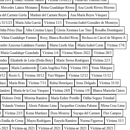
ima 20/9
Glady Aminta Santos
Víctima 19/08/23
Vilma del Tránsito Alas
a Mercedes Laínez Montano
Reina Guadalupe Rivera
Ana Liseth Rivera Moreno
a del Carmen Girón
Marleni del Carmen Reyes
Ana María Reyes Vásquez
a 31/1/23
María Julia García
Víctima 11/1
Yessenia Isabel González de Montoya
tilia Pérez Díaz
Alba Cristina López
Gloria Xiomara Lue Tino
Rosalba Domínguez
Vilma Guadalupe Fuentes
Roxy, Blanca Rosibel Rivas
Reclusa en Cárcel de Mujeres A
nnifer Azucena Galdámez Fuentes
Marta Liseth Alas
María Isabel Cente
Víctima 17/6
María Guadalupe Guardado
Víctima 1/4
Víctima Marzo 2022
Víctima 28/3
endez
Elizabeth de León (Doña Bety)
María Teresa Rodríguez
Víctima 22/3
ásquez
María Landaverde
Carla Angélica Vela
Víctima 19/1
Yenis Márquez
0/12
Rocío G.
Víctima 18/12
Yuri Majano
Víctima 12/12
Víctima 11/12
laya
María Brito
Víctima 7/11
Rubia Henríquez
Irene Delgado
Víctima 31/10
Ramírez
María de la Cruz Vasquez
Víctima 24/9
Víctima 1/9
Blanca Maricela Claros
Dolores Ortíz
Morena Ramírez
María Esther Portillo
Odilia Segura Trinidad
Yolanda Ventura
Alexis Palomo Lima
Jacqueline Cristina Palomo
Mirna Cruz Lima
3
Víctima 23/3
Kenia Martínez
Dora Monroy
Suyapa del Carmen
Flor Campos
 Emilia de Cerna
Mayra Rodríguez
Eneyda Ramírez
Norma Figueroa
Víctima 31/1
h 2021
Víctima-ag 2021
Víctima-af 2021
Víctima-ae 2021
Víctima-ad 2021