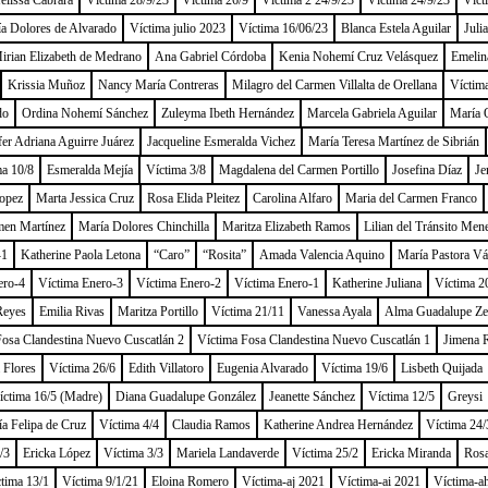
lissa Cabrara
Víctima 28/9/23
Víctima 26/9
Víctima 2 24/9/23
Víctima 24/9/23
Víct
a Dolores de Alvarado
Víctima julio 2023
Víctima 16/06/23
Blanca Estela Aguilar
Juli
irian Elizabeth de Medrano
Ana Gabriel Córdoba
Kenia Nohemí Cruz Velásquez
Emelin
Krissia Muñoz
Nancy María Contreras
Milagro del Carmen Villalta de Orellana
Víctim
do
Ordina Nohemí Sánchez
Zuleyma Ibeth Hernández
Marcela Gabriela Aguilar
María O
fer Adriana Aguirre Juárez
Jacqueline Esmeralda Vichez
María Teresa Martínez de Sibrián
ma 10/8
Esmeralda Mejía
Víctima 3/8
Magdalena del Carmen Portillo
Josefina Díaz
Je
opez
Marta Jessica Cruz
Rosa Elida Pleitez
Carolina Alfaro
Maria del Carmen Franco
men Martínez
María Dolores Chinchilla
Maritza Elizabeth Ramos
Lilian del Tránsito Men
-1
Katherine Paola Letona
“Caro”
“Rosita”
Amada Valencia Aquino
María Pastora V
ero-4
Víctima Enero-3
Víctima Enero-2
Víctima Enero-1
Katherine Juliana
Víctima 2
Reyes
Emilia Rivas
Maritza Portillo
Víctima 21/11
Vanessa Ayala
Alma Guadalupe Ze
Fosa Clandestina Nuevo Cuscatlán 2
Víctima Fosa Clandestina Nuevo Cuscatlán 1
Jimena 
 Flores
Víctima 26/6
Edith Villatoro
Eugenia Alvarado
Víctima 19/6
Lisbeth Quijada
íctima 16/5 (Madre)
Diana Guadalupe González
Jeanette Sánchez
Víctima 12/5
Greysi
a Felipa de Cruz
Víctima 4/4
Claudia Ramos
Katherine Andrea Hernández
Víctima 24/
/3
Ericka López
Víctima 3/3
Mariela Landaverde
Víctima 25/2
Ericka Miranda
Rosa
tima 13/1
Víctima 9/1/21
Eloina Romero
Víctima-aj 2021
Víctima-ai 2021
Víctima-a