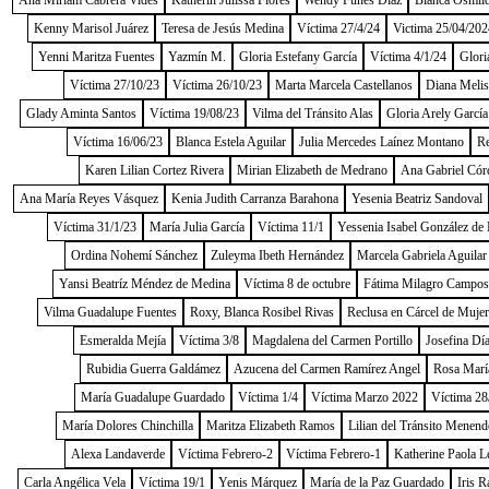
Ana Miriam Cabrera Vides
Katherin Julissa Flores
Wendy Funes Díaz
Blanca Osmild
Kenny Marisol Juárez
Teresa de Jesús Medina
Víctima 27/4/24
Victima 25/04/202
Yenni Maritza Fuentes
Yazmín M.
Gloria Estefany García
Víctima 4/1/24
Glori
Víctima 27/10/23
Víctima 26/10/23
Marta Marcela Castellanos
Diana Melis
Glady Aminta Santos
Víctima 19/08/23
Vilma del Tránsito Alas
Gloria Arely García
Víctima 16/06/23
Blanca Estela Aguilar
Julia Mercedes Laínez Montano
Re
Karen Lilian Cortez Rivera
Mirian Elizabeth de Medrano
Ana Gabriel Cór
Ana María Reyes Vásquez
Kenia Judith Carranza Barahona
Yesenia Beatriz Sandoval
Víctima 31/1/23
María Julia García
Víctima 11/1
Yessenia Isabel González de
Ordina Nohemí Sánchez
Zuleyma Ibeth Hernández
Marcela Gabriela Aguilar
Yansi Beatríz Méndez de Medina
Víctima 8 de octubre
Fátima Milagro Campos
Vilma Guadalupe Fuentes
Roxy, Blanca Rosibel Rivas
Reclusa en Cárcel de Muje
Esmeralda Mejía
Víctima 3/8
Magdalena del Carmen Portillo
Josefina Dí
Rubidia Guerra Galdámez
Azucena del Carmen Ramírez Angel
Rosa Marí
María Guadalupe Guardado
Víctima 1/4
Víctima Marzo 2022
Víctima 28
María Dolores Chinchilla
Maritza Elizabeth Ramos
Lilian del Tránsito Menend
Alexa Landaverde
Víctima Febrero-2
Víctima Febrero-1
Katherine Paola L
Carla Angélica Vela
Víctima 19/1
Yenis Márquez
María de la Paz Guardado
Iris R