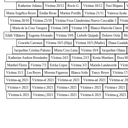
Katherine Juliana
Víctima 20/12
Rocío G.
Víctima 18/12
Yuri Majano
V
María Angélica Reyes
Emilia Rivas
Maritza Portillo
Víctima 21/11
Vanessa Ayala
Víctima 26/10
Víctima 25/10
Víctima Fosa Clandestina Nuevo Cuscatlán 3
Vícti
María de la Cruz Vasquez
Víctima 24/9
Víctima 1/9
Blanca Maricela Claros
M
Edith Villatoro
Eugenia Alvarado
Víctima 19/6
Lisbeth Quijada
Dolores Ortíz
Mo
Graciela Carranza
Víctima 16/5 (Hija)
Víctima 16/5 (Madre)
Diana Guadal
Jacqueline Cristina Palomo
Mirna Cruz Lima
Víctima 16/4
Jacqueline Olaiza
Katherine Andrea Hernández
Víctima 24/3
Víctima 23/3
Kenia Martínez
Dora M
Maribel Flores
Víctima 7/3
Ericka López
Víctima 3/3
Mariela Landaverde
Vícti
Víctima 31/1
Lea Reyes
Morena Figueroa
Blanca Solís
Yancy Reyes
Víctima 17
Víctima-ag 2021
Víctima-af 2021
Víctima-ae 2021
Víctima-ad 2021
Víctima-ac 2
Víctima-v 2021
Víctima-u 2021
Víctima-t 2021
Víctima-s 2021
Víctima-r 2021
Víctima-k 2021
Víctima-j 2021
Víctima-i 2021
Víctima-h 2021
Víctima-g 2021