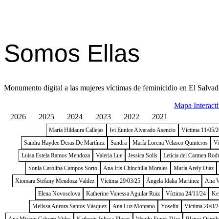
Somos Ellas
Monumento digital a las mujeres víctimas de feminicidio en El Salvad
Mapa Interact
2026
2025
2024
2023
2022
2021
María Hildaura Callejas
Ivi Eunice Alvarado Asencio
Víctima 11/05/
Sandra Haydee Deras De Martínez
Sandra
María Lorena Velasco Quinteros
Ví
Luisa Estela Ramos Mendoza
Valeria Lue
Jessica Solís
Leticia del Carmen Rod
Sonia Carolina Campos Sorto
Ana Iris Chinchilla Morales
Maria Arely Diaz
Xiomara Stefany Mendoza Valdez
Víctima 29/03/25
Ángela Idalia Martínez
Ana V
Elena Novoselova
Katherine Vanessa Aguilar Ruiz
Víctima 24/11/24
Ke
Melissa Aurora Santos Vásquez
Ana Luz Montano
Yoselin
Víctima 20/8/2