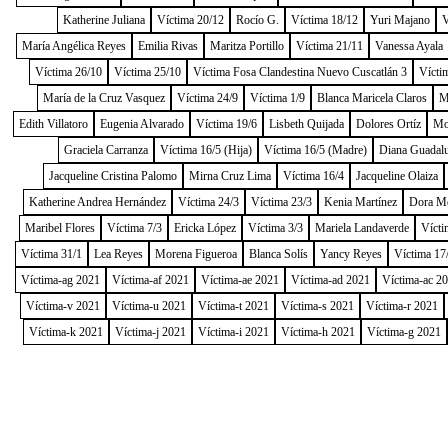
Katherine Juliana
Víctima 20/12
Rocío G.
Víctima 18/12
Yuri Majano
V
María Angélica Reyes
Emilia Rivas
Maritza Portillo
Víctima 21/11
Vanessa Ayala
Víctima 26/10
Víctima 25/10
Víctima Fosa Clandestina Nuevo Cuscatlán 3
Vícti
María de la Cruz Vasquez
Víctima 24/9
Víctima 1/9
Blanca Maricela Claros
M
Edith Villatoro
Eugenia Alvarado
Víctima 19/6
Lisbeth Quijada
Dolores Ortíz
Mo
Graciela Carranza
Víctima 16/5 (Hija)
Víctima 16/5 (Madre)
Diana Guadal
Jacqueline Cristina Palomo
Mirna Cruz Lima
Víctima 16/4
Jacqueline Olaiza
Katherine Andrea Hernández
Víctima 24/3
Víctima 23/3
Kenia Martínez
Dora M
Maribel Flores
Víctima 7/3
Ericka López
Víctima 3/3
Mariela Landaverde
Vícti
Víctima 31/1
Lea Reyes
Morena Figueroa
Blanca Solís
Yancy Reyes
Víctima 17
Víctima-ag 2021
Víctima-af 2021
Víctima-ae 2021
Víctima-ad 2021
Víctima-ac 2
Víctima-v 2021
Víctima-u 2021
Víctima-t 2021
Víctima-s 2021
Víctima-r 2021
Víctima-k 2021
Víctima-j 2021
Víctima-i 2021
Víctima-h 2021
Víctima-g 2021