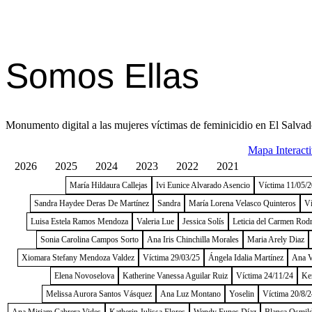
Somos Ellas
Monumento digital a las mujeres víctimas de feminicidio en El Salvad
Mapa Interact
2026
2025
2024
2023
2022
2021
María Hildaura Callejas
Ivi Eunice Alvarado Asencio
Víctima 11/05/
Sandra Haydee Deras De Martínez
Sandra
María Lorena Velasco Quinteros
Ví
Luisa Estela Ramos Mendoza
Valeria Lue
Jessica Solís
Leticia del Carmen Rod
Sonia Carolina Campos Sorto
Ana Iris Chinchilla Morales
Maria Arely Diaz
Xiomara Stefany Mendoza Valdez
Víctima 29/03/25
Ángela Idalia Martínez
Ana V
Elena Novoselova
Katherine Vanessa Aguilar Ruiz
Víctima 24/11/24
Ke
Melissa Aurora Santos Vásquez
Ana Luz Montano
Yoselin
Víctima 20/8/2