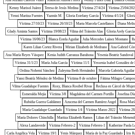
Ana Miriam Cabrera Vides
Katherin Julissa Flores
Wendy Funes Díaz
Blanca Osmild
Kenny Marisol Juárez
Teresa de Jesús Medina
Víctima 27/4/24
Victima 25/04/202
Yenni Maritza Fuentes
Yazmín M.
Gloria Estefany García
Víctima 4/1/24
Glori
Víctima 27/10/23
Víctima 26/10/23
Marta Marcela Castellanos
Diana Melis
Glady Aminta Santos
Víctima 19/08/23
Vilma del Tránsito Alas
Gloria Arely García
Víctima 16/06/23
Blanca Estela Aguilar
Julia Mercedes Laínez Montano
Re
Karen Lilian Cortez Rivera
Mirian Elizabeth de Medrano
Ana Gabriel Cór
Ana María Reyes Vásquez
Kenia Judith Carranza Barahona
Yesenia Beatriz Sandoval
Víctima 31/1/23
María Julia García
Víctima 11/1
Yessenia Isabel González de
Ordina Nohemí Sánchez
Zuleyma Ibeth Hernández
Marcela Gabriela Aguilar
Yansi Beatríz Méndez de Medina
Víctima 8 de octubre
Fátima Milagro Campos
Vilma Guadalupe Fuentes
Roxy, Blanca Rosibel Rivas
Reclusa en Cárcel de Muje
Esmeralda Mejía
Víctima 3/8
Magdalena del Carmen Portillo
Josefina Dí
Rubidia Guerra Galdámez
Azucena del Carmen Ramírez Angel
Rosa Marí
María Guadalupe Guardado
Víctima 1/4
Víctima Marzo 2022
Víctima 28
María Dolores Chinchilla
Maritza Elizabeth Ramos
Lilian del Tránsito Menend
Alexa Landaverde
Víctima Febrero-2
Víctima Febrero-1
Katherine Paola L
Carla Angélica Vela
Víctima 19/1
Yenis Márquez
María de la Paz Guardado
Iris R