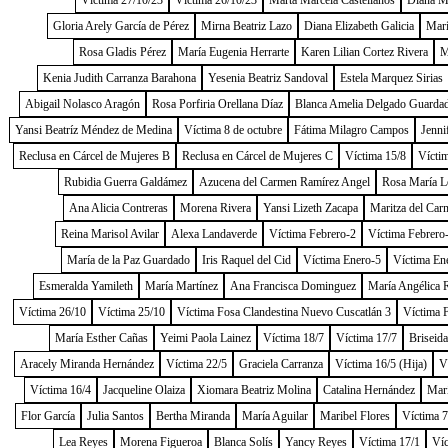
Víctima 27/10/23
Víctima 26/10/23
Marta Marcela Castellanos
Diana Me
Gloria Arely García de Pérez
Mirna Beatriz Lazo
Diana Elizabeth Galicia
Marí
Rosa Gladis Pérez
María Eugenia Herrarte
Karen Lilian Cortez Rivera
M
Kenia Judith Carranza Barahona
Yesenia Beatriz Sandoval
Estela Marquez Sirias
Abigail Nolasco Aragón
Rosa Porfiria Orellana Díaz
Blanca Amelia Delgado Guarda
Yansi Beatríz Méndez de Medina
Víctima 8 de octubre
Fátima Milagro Campos
Jenni
Reclusa en Cárcel de Mujeres B
Reclusa en Cárcel de Mujeres C
Víctima 15/8
Vícti
Rubidia Guerra Galdámez
Azucena del Carmen Ramírez Angel
Rosa María L
Ana Alicia Contreras
Morena Rivera
Yansi Lizeth Zacapa
Maritza del Car
Reina Marisol Avilar
Alexa Landaverde
Víctima Febrero-2
Víctima Febrero
María de la Paz Guardado
Iris Raquel del Cid
Víctima Enero-5
Víctima En
Esmeralda Yamileth
María Martínez
Ana Francisca Dominguez
María Angélica 
Víctima 26/10
Víctima 25/10
Víctima Fosa Clandestina Nuevo Cuscatlán 3
Víctima 
María Esther Cañas
Yeimi Paola Lainez
Víctima 18/7
Víctima 17/7
Briseida
Aracely Miranda Hernández
Víctima 22/5
Graciela Carranza
Víctima 16/5 (Hija)
V
Víctima 16/4
Jacqueline Olaiza
Xiomara Beatriz Molina
Catalina Hernández
Marí
Flor García
Julia Santos
Bertha Miranda
María Aguilar
Maribel Flores
Víctima 7
Lea Reyes
Morena Figueroa
Blanca Solís
Yancy Reyes
Víctima 17/1
Víc