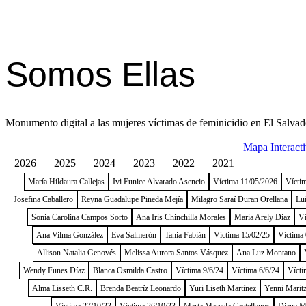
Somos Ellas
Monumento digital a las mujeres víctimas de feminicidio en El Salvad
Mapa Interact
2026
2025
2024
2023
2022
2021
María Hildaura Callejas
Ivi Eunice Alvarado Asencio
Víctima 11/05/2026
Vícti
Josefina Caballero
Reyna Guadalupe Pineda Mejía
Milagro Saraí Duran Orellana
Lu
Sonia Carolina Campos Sorto
Ana Iris Chinchilla Morales
Maria Arely Diaz
Ví
Ana Vilma González
Eva Salmerón
Tania Fabián
Víctima 15/02/25
Víctima 
Allison Natalia Genovés
Melissa Aurora Santos Vásquez
Ana Luz Montano
Wendy Funes Díaz
Blanca Osmilda Castro
Víctima 9/6/24
Víctima 6/6/24
Vícti
Alma Lisseth C.R.
Brenda Beatríz Leonardo
Yuri Liseth Martínez
Yenni Maritz