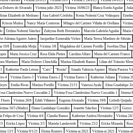
lissa Cabrara
Víctima 28/9/23
Víctima 26/9
Víctima 2 24/9/23
Víctima 24/9/23
Víct
a Dolores de Alvarado
Víctima julio 2023
Víctima 16/06/23
Blanca Estela Aguilar
Juli
irian Elizabeth de Medrano
Ana Gabriel Córdoba
Kenia Nohemí Cruz Velásquez
Emelin
Krissia Muñoz
Nancy María Contreras
Milagro del Carmen Villalta de Orellana
Víctim
do
Ordina Nohemí Sánchez
Zuleyma Ibeth Hernández
Marcela Gabriela Aguilar
María O
fer Adriana Aguirre Juárez
Jacqueline Esmeralda Vichez
María Teresa Martínez de Sibrián
ma 10/8
Esmeralda Mejía
Víctima 3/8
Magdalena del Carmen Portillo
Josefina Díaz
Je
opez
Marta Jessica Cruz
Rosa Elida Pleitez
Carolina Alfaro
Maria del Carmen Franco
men Martínez
María Dolores Chinchilla
Maritza Elizabeth Ramos
Lilian del Tránsito Men
-1
Katherine Paola Letona
“Caro”
“Rosita”
Amada Valencia Aquino
María Pastora V
ero-4
Víctima Enero-3
Víctima Enero-2
Víctima Enero-1
Katherine Juliana
Víctima 2
Reyes
Emilia Rivas
Maritza Portillo
Víctima 21/11
Vanessa Ayala
Alma Guadalupe Ze
Fosa Clandestina Nuevo Cuscatlán 2
Víctima Fosa Clandestina Nuevo Cuscatlán 1
Jimena 
 Flores
Víctima 26/6
Edith Villatoro
Eugenia Alvarado
Víctima 19/6
Lisbeth Quijada
íctima 16/5 (Madre)
Diana Guadalupe González
Jeanette Sánchez
Víctima 12/5
Greysi
a Felipa de Cruz
Víctima 4/4
Claudia Ramos
Katherine Andrea Hernández
Víctima 24/
/3
Ericka López
Víctima 3/3
Mariela Landaverde
Víctima 25/2
Ericka Miranda
Rosa
tima 13/1
Víctima 9/1/21
Eloina Romero
Víctima-aj 2021
Víctima-ai 2021
Víctima-a