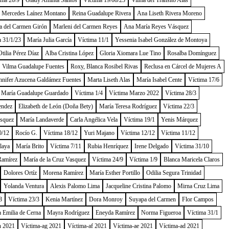
ima 20/9
Glady Aminta Santos
Víctima 19/08/23
Vilma del Tránsito Alas
a Mercedes Laínez Montano
Reina Guadalupe Rivera
Ana Liseth Rivera Moreno
a del Carmen Girón
Marleni del Carmen Reyes
Ana María Reyes Vásquez
a 31/1/23
María Julia García
Víctima 11/1
Yessenia Isabel González de Montoya
tilia Pérez Díaz
Alba Cristina López
Gloria Xiomara Lue Tino
Rosalba Domínguez
Vilma Guadalupe Fuentes
Roxy, Blanca Rosibel Rivas
Reclusa en Cárcel de Mujeres A
nnifer Azucena Galdámez Fuentes
Marta Liseth Alas
María Isabel Cente
Víctima 17/6
María Guadalupe Guardado
Víctima 1/4
Víctima Marzo 2022
Víctima 28/3
endez
Elizabeth de León (Doña Bety)
María Teresa Rodríguez
Víctima 22/3
ásquez
María Landaverde
Carla Angélica Vela
Víctima 19/1
Yenis Márquez
0/12
Rocío G.
Víctima 18/12
Yuri Majano
Víctima 12/12
Víctima 11/12
laya
María Brito
Víctima 7/11
Rubia Henríquez
Irene Delgado
Víctima 31/10
Ramírez
María de la Cruz Vasquez
Víctima 24/9
Víctima 1/9
Blanca Maricela Claros
Dolores Ortíz
Morena Ramírez
María Esther Portillo
Odilia Segura Trinidad
Yolanda Ventura
Alexis Palomo Lima
Jacqueline Cristina Palomo
Mirna Cruz Lima
3
Víctima 23/3
Kenia Martínez
Dora Monroy
Suyapa del Carmen
Flor Campos
 Emilia de Cerna
Mayra Rodríguez
Eneyda Ramírez
Norma Figueroa
Víctima 31/1
h 2021
Víctima-ag 2021
Víctima-af 2021
Víctima-ae 2021
Víctima-ad 2021