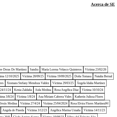
Acerca de SE
ee Deras De Martínez
Sandra
María Lorena Velasco Quinteros
Víctima 23/02/26
ima 12/10/2025
Víctima 28/09/25
Víctima 19/09/2025
Doña Tomasa
Natalia Bernal
res
Xiomara Stefany Mendoza Valdez
Víctima 29/03/25
Ángela Idalia Martínez
 24/11/24
Kenia Zaldaña
Aida Medina
Rosa Angélica Díaz
Víctima 10/10/24
tima 3/8/24
Víctima 1/8/24
Ana Miriam Cabrera Vides
Katherin Julissa Flores
 Jesús Medina
Víctima 27/4/24
Victima 25/04/2024
Rosa Elvira Flores Martínez￼
Angela de Pineda
Víctima 3/12/23
Angélica Marina Umaña
Víctima 14/11/23