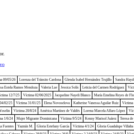
or.
ivo
ma 09/05/26
Lorenza del Tránsito Cardona
Glenda Isabel Hernández Trujillo
Sandra Hayd
isa Estela Ramos Mendoza
Valeria Lue
Jessica Solís
Leticia del Carmen Rodríguez
Víct
ctima 12/7/25
Víctima 02/06/2025
Jacqueline Nayeli Blanco
María Emelina Reyes de Flo
04/02/25
Víctima 31/01/25
Elena Novoselova
Katherine Vanessa Aguilar Ruiz
Víctima
Yoselin
Víctima 20/8/24
América Martínez de Valdés
Lorena Marcela Alfaro López
Víc
ma 1/6/24
Mujer Migrante Dominicana
Víctima 9/5/24
Kenny Marisol Juárez
Teresa de
a Fuentes
Yazmín M.
Gloria Estefany García
Víctima 4/1/24
Gloria Guadalupe Villalta