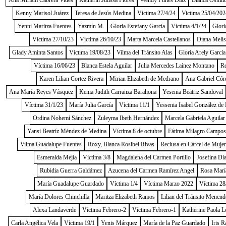
Ana Miriam Cabrera Vides
Katherin Julissa Flores
Wendy Funes Díaz
Blanca Osmild
Kenny Marisol Juárez
Teresa de Jesús Medina
Víctima 27/4/24
Victima 25/04/202
Yenni Maritza Fuentes
Yazmín M.
Gloria Estefany García
Víctima 4/1/24
Glori
Víctima 27/10/23
Víctima 26/10/23
Marta Marcela Castellanos
Diana Melis
Glady Aminta Santos
Víctima 19/08/23
Vilma del Tránsito Alas
Gloria Arely García
Víctima 16/06/23
Blanca Estela Aguilar
Julia Mercedes Laínez Montano
Re
Karen Lilian Cortez Rivera
Mirian Elizabeth de Medrano
Ana Gabriel Cór
Ana María Reyes Vásquez
Kenia Judith Carranza Barahona
Yesenia Beatriz Sandoval
Víctima 31/1/23
María Julia García
Víctima 11/1
Yessenia Isabel González de
Ordina Nohemí Sánchez
Zuleyma Ibeth Hernández
Marcela Gabriela Aguilar
Yansi Beatríz Méndez de Medina
Víctima 8 de octubre
Fátima Milagro Campos
Vilma Guadalupe Fuentes
Roxy, Blanca Rosibel Rivas
Reclusa en Cárcel de Muje
Esmeralda Mejía
Víctima 3/8
Magdalena del Carmen Portillo
Josefina Dí
Rubidia Guerra Galdámez
Azucena del Carmen Ramírez Angel
Rosa Marí
María Guadalupe Guardado
Víctima 1/4
Víctima Marzo 2022
Víctima 28
María Dolores Chinchilla
Maritza Elizabeth Ramos
Lilian del Tránsito Menend
Alexa Landaverde
Víctima Febrero-2
Víctima Febrero-1
Katherine Paola L
Carla Angélica Vela
Víctima 19/1
Yenis Márquez
María de la Paz Guardado
Iris R