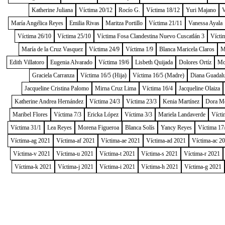
Katherine Juliana
Víctima 20/12
Rocío G.
Víctima 18/12
Yuri Majano
V
María Angélica Reyes
Emilia Rivas
Maritza Portillo
Víctima 21/11
Vanessa Ayala
Víctima 26/10
Víctima 25/10
Víctima Fosa Clandestina Nuevo Cuscatlán 3
Vícti
María de la Cruz Vasquez
Víctima 24/9
Víctima 1/9
Blanca Maricela Claros
M
Edith Villatoro
Eugenia Alvarado
Víctima 19/6
Lisbeth Quijada
Dolores Ortíz
Mo
Graciela Carranza
Víctima 16/5 (Hija)
Víctima 16/5 (Madre)
Diana Guadal
Jacqueline Cristina Palomo
Mirna Cruz Lima
Víctima 16/4
Jacqueline Olaiza
Katherine Andrea Hernández
Víctima 24/3
Víctima 23/3
Kenia Martínez
Dora M
Maribel Flores
Víctima 7/3
Ericka López
Víctima 3/3
Mariela Landaverde
Vícti
Víctima 31/1
Lea Reyes
Morena Figueroa
Blanca Solís
Yancy Reyes
Víctima 17
Víctima-ag 2021
Víctima-af 2021
Víctima-ae 2021
Víctima-ad 2021
Víctima-ac 2
Víctima-v 2021
Víctima-u 2021
Víctima-t 2021
Víctima-s 2021
Víctima-r 2021
Víctima-k 2021
Víctima-j 2021
Víctima-i 2021
Víctima-h 2021
Víctima-g 2021