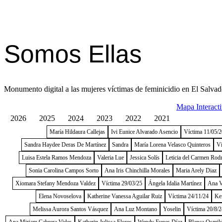
Somos Ellas
Monumento digital a las mujeres víctimas de feminicidio en El Salvad
Mapa Interact
2026
2025
2024
2023
2022
2021
María Hildaura Callejas
Ivi Eunice Alvarado Asencio
Víctima 11/05/
Sandra Haydee Deras De Martínez
Sandra
María Lorena Velasco Quinteros
Ví
Luisa Estela Ramos Mendoza
Valeria Lue
Jessica Solís
Leticia del Carmen Rod
Sonia Carolina Campos Sorto
Ana Iris Chinchilla Morales
Maria Arely Diaz
Xiomara Stefany Mendoza Valdez
Víctima 29/03/25
Ángela Idalia Martínez
Ana V
Elena Novoselova
Katherine Vanessa Aguilar Ruiz
Víctima 24/11/24
Ke
Melissa Aurora Santos Vásquez
Ana Luz Montano
Yoselin
Víctima 20/8/2