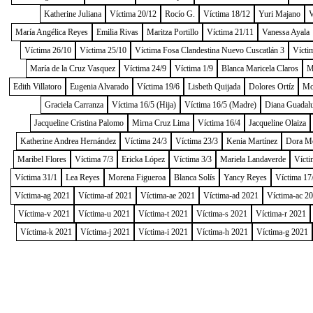
Katherine Juliana
Víctima 20/12
Rocío G.
Víctima 18/12
Yuri Majano
V
María Angélica Reyes
Emilia Rivas
Maritza Portillo
Víctima 21/11
Vanessa Ayala
Víctima 26/10
Víctima 25/10
Víctima Fosa Clandestina Nuevo Cuscatlán 3
Vícti
María de la Cruz Vasquez
Víctima 24/9
Víctima 1/9
Blanca Maricela Claros
M
Edith Villatoro
Eugenia Alvarado
Víctima 19/6
Lisbeth Quijada
Dolores Ortíz
Mo
Graciela Carranza
Víctima 16/5 (Hija)
Víctima 16/5 (Madre)
Diana Guadal
Jacqueline Cristina Palomo
Mirna Cruz Lima
Víctima 16/4
Jacqueline Olaiza
Katherine Andrea Hernández
Víctima 24/3
Víctima 23/3
Kenia Martínez
Dora M
Maribel Flores
Víctima 7/3
Ericka López
Víctima 3/3
Mariela Landaverde
Vícti
Víctima 31/1
Lea Reyes
Morena Figueroa
Blanca Solís
Yancy Reyes
Víctima 17
Víctima-ag 2021
Víctima-af 2021
Víctima-ae 2021
Víctima-ad 2021
Víctima-ac 2
Víctima-v 2021
Víctima-u 2021
Víctima-t 2021
Víctima-s 2021
Víctima-r 2021
Víctima-k 2021
Víctima-j 2021
Víctima-i 2021
Víctima-h 2021
Víctima-g 2021