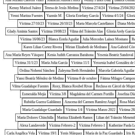
Ana Miriam Cabrera Vides
Katherin Julissa Flores
Wendy Funes Díaz
Blanca Osmild
Kenny Marisol Juárez
Teresa de Jesús Medina
Víctima 27/4/24
Victima 25/04/202
Yenni Maritza Fuentes
Yazmín M.
Gloria Estefany García
Víctima 4/1/24
Glori
Víctima 27/10/23
Víctima 26/10/23
Marta Marcela Castellanos
Diana Melis
Glady Aminta Santos
Víctima 19/08/23
Vilma del Tránsito Alas
Gloria Arely García
Víctima 16/06/23
Blanca Estela Aguilar
Julia Mercedes Laínez Montano
Re
Karen Lilian Cortez Rivera
Mirian Elizabeth de Medrano
Ana Gabriel Cór
Ana María Reyes Vásquez
Kenia Judith Carranza Barahona
Yesenia Beatriz Sandoval
Víctima 31/1/23
María Julia García
Víctima 11/1
Yessenia Isabel González de
Ordina Nohemí Sánchez
Zuleyma Ibeth Hernández
Marcela Gabriela Aguilar
Yansi Beatríz Méndez de Medina
Víctima 8 de octubre
Fátima Milagro Campos
Vilma Guadalupe Fuentes
Roxy, Blanca Rosibel Rivas
Reclusa en Cárcel de Muje
Esmeralda Mejía
Víctima 3/8
Magdalena del Carmen Portillo
Josefina Dí
Rubidia Guerra Galdámez
Azucena del Carmen Ramírez Angel
Rosa Marí
María Guadalupe Guardado
Víctima 1/4
Víctima Marzo 2022
Víctima 28
María Dolores Chinchilla
Maritza Elizabeth Ramos
Lilian del Tránsito Menend
Alexa Landaverde
Víctima Febrero-2
Víctima Febrero-1
Katherine Paola L
Carla Angélica Vela
Víctima 19/1
Yenis Márquez
María de la Paz Guardado
Iris R