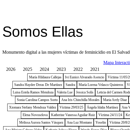
Somos Ellas
Monumento digital a las mujeres víctimas de feminicidio en El Salvad
Mapa Interact
2026
2025
2024
2023
2022
2021
María Hildaura Callejas
Ivi Eunice Alvarado Asencio
Víctima 11/05/
Sandra Haydee Deras De Martínez
Sandra
María Lorena Velasco Quinteros
Ví
Luisa Estela Ramos Mendoza
Valeria Lue
Jessica Solís
Leticia del Carmen Rod
Sonia Carolina Campos Sorto
Ana Iris Chinchilla Morales
Maria Arely Diaz
Xiomara Stefany Mendoza Valdez
Víctima 29/03/25
Ángela Idalia Martínez
Ana V
Elena Novoselova
Katherine Vanessa Aguilar Ruiz
Víctima 24/11/24
Ke
Melissa Aurora Santos Vásquez
Ana Luz Montano
Yoselin
Víctima 20/8/2