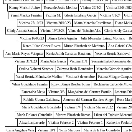
Ana Miriam Cabrera Vides
Katherin Julissa Flores
Wendy Funes Díaz
Blanca Osmild
Kenny Marisol Juárez
Teresa de Jesús Medina
Víctima 27/4/24
Victima 25/04/202
Yenni Maritza Fuentes
Yazmín M.
Gloria Estefany García
Víctima 4/1/24
Glori
Víctima 27/10/23
Víctima 26/10/23
Marta Marcela Castellanos
Diana Melis
Glady Aminta Santos
Víctima 19/08/23
Vilma del Tránsito Alas
Gloria Arely García
Víctima 16/06/23
Blanca Estela Aguilar
Julia Mercedes Laínez Montano
Re
Karen Lilian Cortez Rivera
Mirian Elizabeth de Medrano
Ana Gabriel Cór
Ana María Reyes Vásquez
Kenia Judith Carranza Barahona
Yesenia Beatriz Sandoval
Víctima 31/1/23
María Julia García
Víctima 11/1
Yessenia Isabel González de
Ordina Nohemí Sánchez
Zuleyma Ibeth Hernández
Marcela Gabriela Aguilar
Yansi Beatríz Méndez de Medina
Víctima 8 de octubre
Fátima Milagro Campos
Vilma Guadalupe Fuentes
Roxy, Blanca Rosibel Rivas
Reclusa en Cárcel de Muje
Esmeralda Mejía
Víctima 3/8
Magdalena del Carmen Portillo
Josefina Dí
Rubidia Guerra Galdámez
Azucena del Carmen Ramírez Angel
Rosa Marí
María Guadalupe Guardado
Víctima 1/4
Víctima Marzo 2022
Víctima 28
María Dolores Chinchilla
Maritza Elizabeth Ramos
Lilian del Tránsito Menend
Alexa Landaverde
Víctima Febrero-2
Víctima Febrero-1
Katherine Paola L
Carla Angélica Vela
Víctima 19/1
Yenis Márquez
María de la Paz Guardado
Iris R