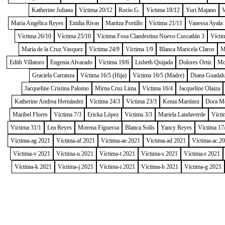
Katherine Juliana
Víctima 20/12
Rocío G.
Víctima 18/12
Yuri Majano
V
María Angélica Reyes
Emilia Rivas
Maritza Portillo
Víctima 21/11
Vanessa Ayala
Víctima 26/10
Víctima 25/10
Víctima Fosa Clandestina Nuevo Cuscatlán 3
Vícti
María de la Cruz Vasquez
Víctima 24/9
Víctima 1/9
Blanca Maricela Claros
M
Edith Villatoro
Eugenia Alvarado
Víctima 19/6
Lisbeth Quijada
Dolores Ortíz
Mo
Graciela Carranza
Víctima 16/5 (Hija)
Víctima 16/5 (Madre)
Diana Guadal
Jacqueline Cristina Palomo
Mirna Cruz Lima
Víctima 16/4
Jacqueline Olaiza
Katherine Andrea Hernández
Víctima 24/3
Víctima 23/3
Kenia Martínez
Dora M
Maribel Flores
Víctima 7/3
Ericka López
Víctima 3/3
Mariela Landaverde
Vícti
Víctima 31/1
Lea Reyes
Morena Figueroa
Blanca Solís
Yancy Reyes
Víctima 17
Víctima-ag 2021
Víctima-af 2021
Víctima-ae 2021
Víctima-ad 2021
Víctima-ac 2
Víctima-v 2021
Víctima-u 2021
Víctima-t 2021
Víctima-s 2021
Víctima-r 2021
Víctima-k 2021
Víctima-j 2021
Víctima-i 2021
Víctima-h 2021
Víctima-g 2021