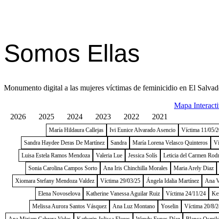
Somos Ellas
Monumento digital a las mujeres víctimas de feminicidio en El Salvad
Mapa Interact
2026
2025
2024
2023
2022
2021
María Hildaura Callejas
Ivi Eunice Alvarado Asencio
Víctima 11/05/
Sandra Haydee Deras De Martínez
Sandra
María Lorena Velasco Quinteros
Ví
Luisa Estela Ramos Mendoza
Valeria Lue
Jessica Solís
Leticia del Carmen Rod
Sonia Carolina Campos Sorto
Ana Iris Chinchilla Morales
Maria Arely Diaz
Xiomara Stefany Mendoza Valdez
Víctima 29/03/25
Ángela Idalia Martínez
Ana V
Elena Novoselova
Katherine Vanessa Aguilar Ruiz
Víctima 24/11/24
Ke
Melissa Aurora Santos Vásquez
Ana Luz Montano
Yoselin
Víctima 20/8/2