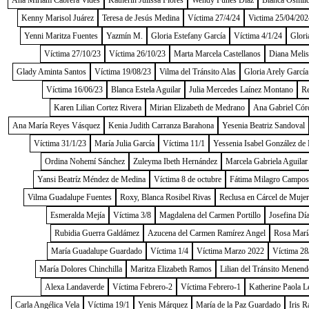
Ana Miriam Cabrera Vides
Katherin Julissa Flores
Wendy Funes Díaz
Blanca Osmild
Kenny Marisol Juárez
Teresa de Jesús Medina
Víctima 27/4/24
Victima 25/04/202
Yenni Maritza Fuentes
Yazmín M.
Gloria Estefany García
Víctima 4/1/24
Glori
Víctima 27/10/23
Víctima 26/10/23
Marta Marcela Castellanos
Diana Melis
Glady Aminta Santos
Víctima 19/08/23
Vilma del Tránsito Alas
Gloria Arely García
Víctima 16/06/23
Blanca Estela Aguilar
Julia Mercedes Laínez Montano
Re
Karen Lilian Cortez Rivera
Mirian Elizabeth de Medrano
Ana Gabriel Cór
Ana María Reyes Vásquez
Kenia Judith Carranza Barahona
Yesenia Beatriz Sandoval
Víctima 31/1/23
María Julia García
Víctima 11/1
Yessenia Isabel González de
Ordina Nohemí Sánchez
Zuleyma Ibeth Hernández
Marcela Gabriela Aguilar
Yansi Beatríz Méndez de Medina
Víctima 8 de octubre
Fátima Milagro Campos
Vilma Guadalupe Fuentes
Roxy, Blanca Rosibel Rivas
Reclusa en Cárcel de Muje
Esmeralda Mejía
Víctima 3/8
Magdalena del Carmen Portillo
Josefina Dí
Rubidia Guerra Galdámez
Azucena del Carmen Ramírez Angel
Rosa Marí
María Guadalupe Guardado
Víctima 1/4
Víctima Marzo 2022
Víctima 28
María Dolores Chinchilla
Maritza Elizabeth Ramos
Lilian del Tránsito Menend
Alexa Landaverde
Víctima Febrero-2
Víctima Febrero-1
Katherine Paola L
Carla Angélica Vela
Víctima 19/1
Yenis Márquez
María de la Paz Guardado
Iris R