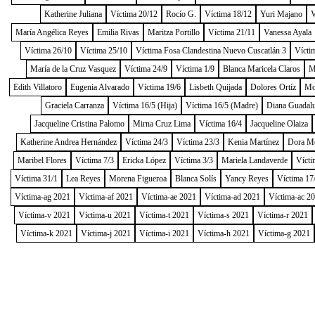
Katherine Juliana
Víctima 20/12
Rocío G.
Víctima 18/12
Yuri Majano
V
María Angélica Reyes
Emilia Rivas
Maritza Portillo
Víctima 21/11
Vanessa Ayala
Víctima 26/10
Víctima 25/10
Víctima Fosa Clandestina Nuevo Cuscatlán 3
Vícti
María de la Cruz Vasquez
Víctima 24/9
Víctima 1/9
Blanca Maricela Claros
M
Edith Villatoro
Eugenia Alvarado
Víctima 19/6
Lisbeth Quijada
Dolores Ortíz
Mo
Graciela Carranza
Víctima 16/5 (Hija)
Víctima 16/5 (Madre)
Diana Guadal
Jacqueline Cristina Palomo
Mirna Cruz Lima
Víctima 16/4
Jacqueline Olaiza
Katherine Andrea Hernández
Víctima 24/3
Víctima 23/3
Kenia Martínez
Dora M
Maribel Flores
Víctima 7/3
Ericka López
Víctima 3/3
Mariela Landaverde
Vícti
Víctima 31/1
Lea Reyes
Morena Figueroa
Blanca Solís
Yancy Reyes
Víctima 17
Víctima-ag 2021
Víctima-af 2021
Víctima-ae 2021
Víctima-ad 2021
Víctima-ac 2
Víctima-v 2021
Víctima-u 2021
Víctima-t 2021
Víctima-s 2021
Víctima-r 2021
Víctima-k 2021
Víctima-j 2021
Víctima-i 2021
Víctima-h 2021
Víctima-g 2021