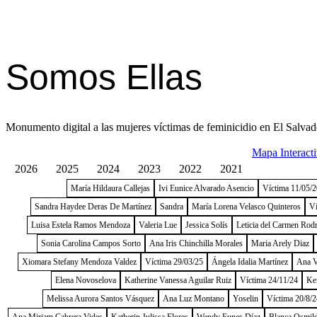
Somos Ellas
Monumento digital a las mujeres víctimas de feminicidio en El Salvad
Mapa Interact
2026
2025
2024
2023
2022
2021
María Hildaura Callejas
Ivi Eunice Alvarado Asencio
Víctima 11/05/
Sandra Haydee Deras De Martínez
Sandra
María Lorena Velasco Quinteros
Ví
Luisa Estela Ramos Mendoza
Valeria Lue
Jessica Solís
Leticia del Carmen Rod
Sonia Carolina Campos Sorto
Ana Iris Chinchilla Morales
Maria Arely Diaz
Xiomara Stefany Mendoza Valdez
Víctima 29/03/25
Ángela Idalia Martínez
Ana V
Elena Novoselova
Katherine Vanessa Aguilar Ruiz
Víctima 24/11/24
Ke
Melissa Aurora Santos Vásquez
Ana Luz Montano
Yoselin
Víctima 20/8/2