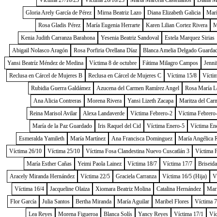
Víctima 27/10/23
Víctima 26/10/23
Marta Marcela Castellanos
Diana Me
Gloria Arely García de Pérez
Mirna Beatriz Lazo
Diana Elizabeth Galicia
Marí
Rosa Gladis Pérez
María Eugenia Herrarte
Karen Lilian Cortez Rivera
M
Kenia Judith Carranza Barahona
Yesenia Beatriz Sandoval
Estela Marquez Sirias
Abigail Nolasco Aragón
Rosa Porfiria Orellana Díaz
Blanca Amelia Delgado Guarda
Yansi Beatríz Méndez de Medina
Víctima 8 de octubre
Fátima Milagro Campos
Jenni
Reclusa en Cárcel de Mujeres B
Reclusa en Cárcel de Mujeres C
Víctima 15/8
Vícti
Rubidia Guerra Galdámez
Azucena del Carmen Ramírez Angel
Rosa María L
Ana Alicia Contreras
Morena Rivera
Yansi Lizeth Zacapa
Maritza del Car
Reina Marisol Avilar
Alexa Landaverde
Víctima Febrero-2
Víctima Febrero
María de la Paz Guardado
Iris Raquel del Cid
Víctima Enero-5
Víctima En
Esmeralda Yamileth
María Martínez
Ana Francisca Dominguez
María Angélica 
Víctima 26/10
Víctima 25/10
Víctima Fosa Clandestina Nuevo Cuscatlán 3
Víctima 
María Esther Cañas
Yeimi Paola Lainez
Víctima 18/7
Víctima 17/7
Briseida
Aracely Miranda Hernández
Víctima 22/5
Graciela Carranza
Víctima 16/5 (Hija)
V
Víctima 16/4
Jacqueline Olaiza
Xiomara Beatriz Molina
Catalina Hernández
Marí
Flor García
Julia Santos
Bertha Miranda
María Aguilar
Maribel Flores
Víctima 7
Lea Reyes
Morena Figueroa
Blanca Solís
Yancy Reyes
Víctima 17/1
Víc