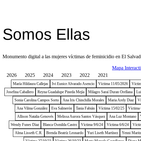
Somos Ellas
Monumento digital a las mujeres víctimas de feminicidio en El Salvad
Mapa Interact
2026
2025
2024
2023
2022
2021
María Hildaura Callejas
Ivi Eunice Alvarado Asencio
Víctima 11/05/2026
Vícti
Josefina Caballero
Reyna Guadalupe Pineda Mejía
Milagro Saraí Duran Orellana
Lu
Sonia Carolina Campos Sorto
Ana Iris Chinchilla Morales
Maria Arely Diaz
Ví
Ana Vilma González
Eva Salmerón
Tania Fabián
Víctima 15/02/25
Víctima 
Allison Natalia Genovés
Melissa Aurora Santos Vásquez
Ana Luz Montano
Wendy Funes Díaz
Blanca Osmilda Castro
Víctima 9/6/24
Víctima 6/6/24
Vícti
Alma Lisseth C.R.
Brenda Beatríz Leonardo
Yuri Liseth Martínez
Yenni Maritz