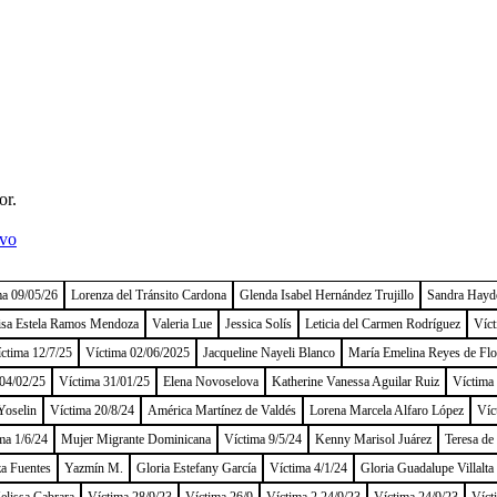
or.
ivo
ma 09/05/26
Lorenza del Tránsito Cardona
Glenda Isabel Hernández Trujillo
Sandra Hayd
isa Estela Ramos Mendoza
Valeria Lue
Jessica Solís
Leticia del Carmen Rodríguez
Víct
ctima 12/7/25
Víctima 02/06/2025
Jacqueline Nayeli Blanco
María Emelina Reyes de Flo
04/02/25
Víctima 31/01/25
Elena Novoselova
Katherine Vanessa Aguilar Ruiz
Víctima
Yoselin
Víctima 20/8/24
América Martínez de Valdés
Lorena Marcela Alfaro López
Víc
ma 1/6/24
Mujer Migrante Dominicana
Víctima 9/5/24
Kenny Marisol Juárez
Teresa de
a Fuentes
Yazmín M.
Gloria Estefany García
Víctima 4/1/24
Gloria Guadalupe Villalta