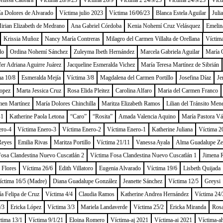
lissa Cabrara
Víctima 28/9/23
Víctima 26/9
Víctima 2 24/9/23
Víctima 24/9/23
Víct
a Dolores de Alvarado
Víctima julio 2023
Víctima 16/06/23
Blanca Estela Aguilar
Juli
irian Elizabeth de Medrano
Ana Gabriel Córdoba
Kenia Nohemí Cruz Velásquez
Emelin
Krissia Muñoz
Nancy María Contreras
Milagro del Carmen Villalta de Orellana
Víctim
do
Ordina Nohemí Sánchez
Zuleyma Ibeth Hernández
Marcela Gabriela Aguilar
María O
fer Adriana Aguirre Juárez
Jacqueline Esmeralda Vichez
María Teresa Martínez de Sibrián
ma 10/8
Esmeralda Mejía
Víctima 3/8
Magdalena del Carmen Portillo
Josefina Díaz
Je
opez
Marta Jessica Cruz
Rosa Elida Pleitez
Carolina Alfaro
Maria del Carmen Franco
men Martínez
María Dolores Chinchilla
Maritza Elizabeth Ramos
Lilian del Tránsito Men
-1
Katherine Paola Letona
“Caro”
“Rosita”
Amada Valencia Aquino
María Pastora V
ero-4
Víctima Enero-3
Víctima Enero-2
Víctima Enero-1
Katherine Juliana
Víctima 2
Reyes
Emilia Rivas
Maritza Portillo
Víctima 21/11
Vanessa Ayala
Alma Guadalupe Ze
Fosa Clandestina Nuevo Cuscatlán 2
Víctima Fosa Clandestina Nuevo Cuscatlán 1
Jimena 
 Flores
Víctima 26/6
Edith Villatoro
Eugenia Alvarado
Víctima 19/6
Lisbeth Quijada
íctima 16/5 (Madre)
Diana Guadalupe González
Jeanette Sánchez
Víctima 12/5
Greysi
a Felipa de Cruz
Víctima 4/4
Claudia Ramos
Katherine Andrea Hernández
Víctima 24/
/3
Ericka López
Víctima 3/3
Mariela Landaverde
Víctima 25/2
Ericka Miranda
Rosa
tima 13/1
Víctima 9/1/21
Eloina Romero
Víctima-aj 2021
Víctima-ai 2021
Víctima-a