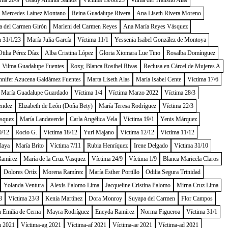
ima 20/9
Glady Aminta Santos
Víctima 19/08/23
Vilma del Tránsito Alas
a Mercedes Laínez Montano
Reina Guadalupe Rivera
Ana Liseth Rivera Moreno
a del Carmen Girón
Marleni del Carmen Reyes
Ana María Reyes Vásquez
a 31/1/23
María Julia García
Víctima 11/1
Yessenia Isabel González de Montoya
tilia Pérez Díaz
Alba Cristina López
Gloria Xiomara Lue Tino
Rosalba Domínguez
Vilma Guadalupe Fuentes
Roxy, Blanca Rosibel Rivas
Reclusa en Cárcel de Mujeres A
nnifer Azucena Galdámez Fuentes
Marta Liseth Alas
María Isabel Cente
Víctima 17/6
María Guadalupe Guardado
Víctima 1/4
Víctima Marzo 2022
Víctima 28/3
endez
Elizabeth de León (Doña Bety)
María Teresa Rodríguez
Víctima 22/3
ásquez
María Landaverde
Carla Angélica Vela
Víctima 19/1
Yenis Márquez
0/12
Rocío G.
Víctima 18/12
Yuri Majano
Víctima 12/12
Víctima 11/12
laya
María Brito
Víctima 7/11
Rubia Henríquez
Irene Delgado
Víctima 31/10
Ramírez
María de la Cruz Vasquez
Víctima 24/9
Víctima 1/9
Blanca Maricela Claros
Dolores Ortíz
Morena Ramírez
María Esther Portillo
Odilia Segura Trinidad
Yolanda Ventura
Alexis Palomo Lima
Jacqueline Cristina Palomo
Mirna Cruz Lima
3
Víctima 23/3
Kenia Martínez
Dora Monroy
Suyapa del Carmen
Flor Campos
 Emilia de Cerna
Mayra Rodríguez
Eneyda Ramírez
Norma Figueroa
Víctima 31/1
h 2021
Víctima-ag 2021
Víctima-af 2021
Víctima-ae 2021
Víctima-ad 2021