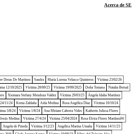
Acerca de SE
ee Deras De Martínez
Sandra
María Lorena Velasco Quinteros
Víctima 23/02/26
ima 12/10/2025
Víctima 28/09/25
Víctima 19/09/2025
Doña Tomasa
Natalia Bernal
res
Xiomara Stefany Mendoza Valdez
Víctima 29/03/25
Ángela Idalia Martínez
 24/11/24
Kenia Zaldaña
Aida Medina
Rosa Angélica Díaz
Víctima 10/10/24
tima 3/8/24
Víctima 1/8/24
Ana Miriam Cabrera Vides
Katherin Julissa Flores
 Jesús Medina
Víctima 27/4/24
Victima 25/04/2024
Rosa Elvira Flores Martínez￼
Angela de Pineda
Víctima 3/12/23
Angélica Marina Umaña
Víctima 14/11/23