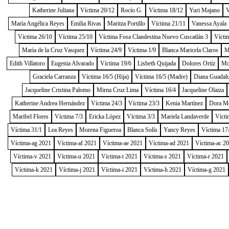
Katherine Juliana
Víctima 20/12
Rocío G.
Víctima 18/12
Yuri Majano
V
María Angélica Reyes
Emilia Rivas
Maritza Portillo
Víctima 21/11
Vanessa Ayala
Víctima 26/10
Víctima 25/10
Víctima Fosa Clandestina Nuevo Cuscatlán 3
Vícti
María de la Cruz Vasquez
Víctima 24/9
Víctima 1/9
Blanca Maricela Claros
M
Edith Villatoro
Eugenia Alvarado
Víctima 19/6
Lisbeth Quijada
Dolores Ortíz
Mo
Graciela Carranza
Víctima 16/5 (Hija)
Víctima 16/5 (Madre)
Diana Guadal
Jacqueline Cristina Palomo
Mirna Cruz Lima
Víctima 16/4
Jacqueline Olaiza
Katherine Andrea Hernández
Víctima 24/3
Víctima 23/3
Kenia Martínez
Dora M
Maribel Flores
Víctima 7/3
Ericka López
Víctima 3/3
Mariela Landaverde
Vícti
Víctima 31/1
Lea Reyes
Morena Figueroa
Blanca Solís
Yancy Reyes
Víctima 17
Víctima-ag 2021
Víctima-af 2021
Víctima-ae 2021
Víctima-ad 2021
Víctima-ac 2
Víctima-v 2021
Víctima-u 2021
Víctima-t 2021
Víctima-s 2021
Víctima-r 2021
Víctima-k 2021
Víctima-j 2021
Víctima-i 2021
Víctima-h 2021
Víctima-g 2021