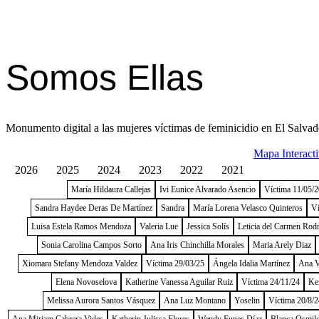
Somos Ellas
Monumento digital a las mujeres víctimas de feminicidio en El Salvad
Mapa Interact
2026
2025
2024
2023
2022
2021
María Hildaura Callejas
Ivi Eunice Alvarado Asencio
Víctima 11/05/
Sandra Haydee Deras De Martínez
Sandra
María Lorena Velasco Quinteros
Ví
Luisa Estela Ramos Mendoza
Valeria Lue
Jessica Solís
Leticia del Carmen Rod
Sonia Carolina Campos Sorto
Ana Iris Chinchilla Morales
Maria Arely Diaz
Xiomara Stefany Mendoza Valdez
Víctima 29/03/25
Ángela Idalia Martínez
Ana V
Elena Novoselova
Katherine Vanessa Aguilar Ruiz
Víctima 24/11/24
Ke
Melissa Aurora Santos Vásquez
Ana Luz Montano
Yoselin
Víctima 20/8/2