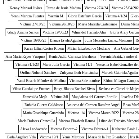
Ana Miriam Cabrera Vides
Katherin Julissa Flores
Wendy Funes Díaz
Blanca Osmild
Kenny Marisol Juárez
Teresa de Jesús Medina
Víctima 27/4/24
Victima 25/04/202
Yenni Maritza Fuentes
Yazmín M.
Gloria Estefany García
Víctima 4/1/24
Glori
Víctima 27/10/23
Víctima 26/10/23
Marta Marcela Castellanos
Diana Melis
Glady Aminta Santos
Víctima 19/08/23
Vilma del Tránsito Alas
Gloria Arely García
Víctima 16/06/23
Blanca Estela Aguilar
Julia Mercedes Laínez Montano
Re
Karen Lilian Cortez Rivera
Mirian Elizabeth de Medrano
Ana Gabriel Cór
Ana María Reyes Vásquez
Kenia Judith Carranza Barahona
Yesenia Beatriz Sandoval
Víctima 31/1/23
María Julia García
Víctima 11/1
Yessenia Isabel González de
Ordina Nohemí Sánchez
Zuleyma Ibeth Hernández
Marcela Gabriela Aguilar
Yansi Beatríz Méndez de Medina
Víctima 8 de octubre
Fátima Milagro Campos
Vilma Guadalupe Fuentes
Roxy, Blanca Rosibel Rivas
Reclusa en Cárcel de Muje
Esmeralda Mejía
Víctima 3/8
Magdalena del Carmen Portillo
Josefina Dí
Rubidia Guerra Galdámez
Azucena del Carmen Ramírez Angel
Rosa Marí
María Guadalupe Guardado
Víctima 1/4
Víctima Marzo 2022
Víctima 28
María Dolores Chinchilla
Maritza Elizabeth Ramos
Lilian del Tránsito Menend
Alexa Landaverde
Víctima Febrero-2
Víctima Febrero-1
Katherine Paola L
Carla Angélica Vela
Víctima 19/1
Yenis Márquez
María de la Paz Guardado
Iris R