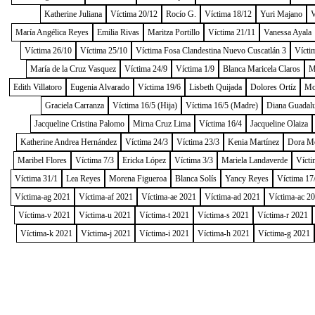
Katherine Juliana
Víctima 20/12
Rocío G.
Víctima 18/12
Yuri Majano
V
María Angélica Reyes
Emilia Rivas
Maritza Portillo
Víctima 21/11
Vanessa Ayala
Víctima 26/10
Víctima 25/10
Víctima Fosa Clandestina Nuevo Cuscatlán 3
Vícti
María de la Cruz Vasquez
Víctima 24/9
Víctima 1/9
Blanca Maricela Claros
M
Edith Villatoro
Eugenia Alvarado
Víctima 19/6
Lisbeth Quijada
Dolores Ortíz
Mo
Graciela Carranza
Víctima 16/5 (Hija)
Víctima 16/5 (Madre)
Diana Guadal
Jacqueline Cristina Palomo
Mirna Cruz Lima
Víctima 16/4
Jacqueline Olaiza
Katherine Andrea Hernández
Víctima 24/3
Víctima 23/3
Kenia Martínez
Dora M
Maribel Flores
Víctima 7/3
Ericka López
Víctima 3/3
Mariela Landaverde
Vícti
Víctima 31/1
Lea Reyes
Morena Figueroa
Blanca Solís
Yancy Reyes
Víctima 17
Víctima-ag 2021
Víctima-af 2021
Víctima-ae 2021
Víctima-ad 2021
Víctima-ac 2
Víctima-v 2021
Víctima-u 2021
Víctima-t 2021
Víctima-s 2021
Víctima-r 2021
Víctima-k 2021
Víctima-j 2021
Víctima-i 2021
Víctima-h 2021
Víctima-g 2021