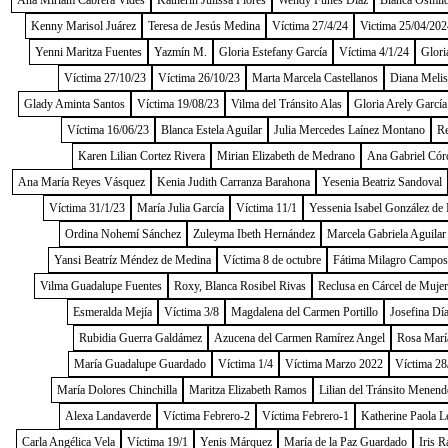
Ana Miriam Cabrera Vides
Katherin Julissa Flores
Wendy Funes Díaz
Blanca Osmild
Kenny Marisol Juárez
Teresa de Jesús Medina
Víctima 27/4/24
Victima 25/04/202
Yenni Maritza Fuentes
Yazmín M.
Gloria Estefany García
Víctima 4/1/24
Glori
Víctima 27/10/23
Víctima 26/10/23
Marta Marcela Castellanos
Diana Melis
Glady Aminta Santos
Víctima 19/08/23
Vilma del Tránsito Alas
Gloria Arely García
Víctima 16/06/23
Blanca Estela Aguilar
Julia Mercedes Laínez Montano
Re
Karen Lilian Cortez Rivera
Mirian Elizabeth de Medrano
Ana Gabriel Cór
Ana María Reyes Vásquez
Kenia Judith Carranza Barahona
Yesenia Beatriz Sandoval
Víctima 31/1/23
María Julia García
Víctima 11/1
Yessenia Isabel González de
Ordina Nohemí Sánchez
Zuleyma Ibeth Hernández
Marcela Gabriela Aguilar
Yansi Beatríz Méndez de Medina
Víctima 8 de octubre
Fátima Milagro Campos
Vilma Guadalupe Fuentes
Roxy, Blanca Rosibel Rivas
Reclusa en Cárcel de Muje
Esmeralda Mejía
Víctima 3/8
Magdalena del Carmen Portillo
Josefina Dí
Rubidia Guerra Galdámez
Azucena del Carmen Ramírez Angel
Rosa Marí
María Guadalupe Guardado
Víctima 1/4
Víctima Marzo 2022
Víctima 28
María Dolores Chinchilla
Maritza Elizabeth Ramos
Lilian del Tránsito Menend
Alexa Landaverde
Víctima Febrero-2
Víctima Febrero-1
Katherine Paola L
Carla Angélica Vela
Víctima 19/1
Yenis Márquez
María de la Paz Guardado
Iris R