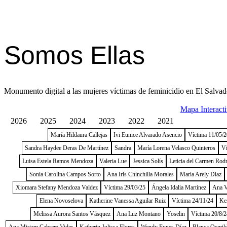
Somos Ellas
Monumento digital a las mujeres víctimas de feminicidio en El Salvad
Mapa Interact
2026
2025
2024
2023
2022
2021
María Hildaura Callejas
Ivi Eunice Alvarado Asencio
Víctima 11/05/
Sandra Haydee Deras De Martínez
Sandra
María Lorena Velasco Quinteros
Ví
Luisa Estela Ramos Mendoza
Valeria Lue
Jessica Solís
Leticia del Carmen Rod
Sonia Carolina Campos Sorto
Ana Iris Chinchilla Morales
Maria Arely Diaz
Xiomara Stefany Mendoza Valdez
Víctima 29/03/25
Ángela Idalia Martínez
Ana V
Elena Novoselova
Katherine Vanessa Aguilar Ruiz
Víctima 24/11/24
Ke
Melissa Aurora Santos Vásquez
Ana Luz Montano
Yoselin
Víctima 20/8/2