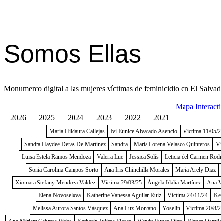
Somos Ellas
Monumento digital a las mujeres víctimas de feminicidio en El Salvad
Mapa Interact
2026
2025
2024
2023
2022
2021
María Hildaura Callejas
Ivi Eunice Alvarado Asencio
Víctima 11/05/
Sandra Haydee Deras De Martínez
Sandra
María Lorena Velasco Quinteros
Ví
Luisa Estela Ramos Mendoza
Valeria Lue
Jessica Solís
Leticia del Carmen Rod
Sonia Carolina Campos Sorto
Ana Iris Chinchilla Morales
Maria Arely Diaz
Xiomara Stefany Mendoza Valdez
Víctima 29/03/25
Ángela Idalia Martínez
Ana V
Elena Novoselova
Katherine Vanessa Aguilar Ruiz
Víctima 24/11/24
Ke
Melissa Aurora Santos Vásquez
Ana Luz Montano
Yoselin
Víctima 20/8/2