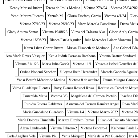
Ana Miriam Cabrera Vides
Katherin Julissa Flores
Wendy Funes Díaz
Blanca Osmild
Kenny Marisol Juárez
Teresa de Jesús Medina
Víctima 27/4/24
Victima 25/04/202
Yenni Maritza Fuentes
Yazmín M.
Gloria Estefany García
Víctima 4/1/24
Glori
Víctima 27/10/23
Víctima 26/10/23
Marta Marcela Castellanos
Diana Melis
Glady Aminta Santos
Víctima 19/08/23
Vilma del Tránsito Alas
Gloria Arely García
Víctima 16/06/23
Blanca Estela Aguilar
Julia Mercedes Laínez Montano
Re
Karen Lilian Cortez Rivera
Mirian Elizabeth de Medrano
Ana Gabriel Cór
Ana María Reyes Vásquez
Kenia Judith Carranza Barahona
Yesenia Beatriz Sandoval
Víctima 31/1/23
María Julia García
Víctima 11/1
Yessenia Isabel González de
Ordina Nohemí Sánchez
Zuleyma Ibeth Hernández
Marcela Gabriela Aguilar
Yansi Beatríz Méndez de Medina
Víctima 8 de octubre
Fátima Milagro Campos
Vilma Guadalupe Fuentes
Roxy, Blanca Rosibel Rivas
Reclusa en Cárcel de Muje
Esmeralda Mejía
Víctima 3/8
Magdalena del Carmen Portillo
Josefina Dí
Rubidia Guerra Galdámez
Azucena del Carmen Ramírez Angel
Rosa Marí
María Guadalupe Guardado
Víctima 1/4
Víctima Marzo 2022
Víctima 28
María Dolores Chinchilla
Maritza Elizabeth Ramos
Lilian del Tránsito Menend
Alexa Landaverde
Víctima Febrero-2
Víctima Febrero-1
Katherine Paola L
Carla Angélica Vela
Víctima 19/1
Yenis Márquez
María de la Paz Guardado
Iris R