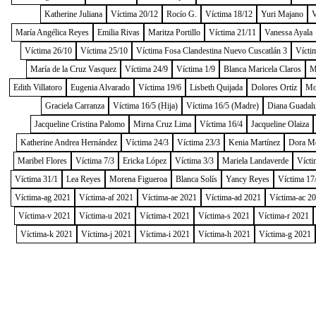
Katherine Juliana
Víctima 20/12
Rocío G.
Víctima 18/12
Yuri Majano
V
María Angélica Reyes
Emilia Rivas
Maritza Portillo
Víctima 21/11
Vanessa Ayala
Víctima 26/10
Víctima 25/10
Víctima Fosa Clandestina Nuevo Cuscatlán 3
Vícti
María de la Cruz Vasquez
Víctima 24/9
Víctima 1/9
Blanca Maricela Claros
M
Edith Villatoro
Eugenia Alvarado
Víctima 19/6
Lisbeth Quijada
Dolores Ortíz
Mo
Graciela Carranza
Víctima 16/5 (Hija)
Víctima 16/5 (Madre)
Diana Guadal
Jacqueline Cristina Palomo
Mirna Cruz Lima
Víctima 16/4
Jacqueline Olaiza
Katherine Andrea Hernández
Víctima 24/3
Víctima 23/3
Kenia Martínez
Dora M
Maribel Flores
Víctima 7/3
Ericka López
Víctima 3/3
Mariela Landaverde
Vícti
Víctima 31/1
Lea Reyes
Morena Figueroa
Blanca Solís
Yancy Reyes
Víctima 17
Víctima-ag 2021
Víctima-af 2021
Víctima-ae 2021
Víctima-ad 2021
Víctima-ac 2
Víctima-v 2021
Víctima-u 2021
Víctima-t 2021
Víctima-s 2021
Víctima-r 2021
Víctima-k 2021
Víctima-j 2021
Víctima-i 2021
Víctima-h 2021
Víctima-g 2021