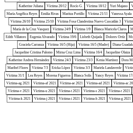
Katherine Juliana
Víctima 20/12
Rocío G.
Víctima 18/12
Yuri Majano
V
María Angélica Reyes
Emilia Rivas
Maritza Portillo
Víctima 21/11
Vanessa Ayala
Víctima 26/10
Víctima 25/10
Víctima Fosa Clandestina Nuevo Cuscatlán 3
Vícti
María de la Cruz Vasquez
Víctima 24/9
Víctima 1/9
Blanca Maricela Claros
M
Edith Villatoro
Eugenia Alvarado
Víctima 19/6
Lisbeth Quijada
Dolores Ortíz
Mo
Graciela Carranza
Víctima 16/5 (Hija)
Víctima 16/5 (Madre)
Diana Guadal
Jacqueline Cristina Palomo
Mirna Cruz Lima
Víctima 16/4
Jacqueline Olaiza
Katherine Andrea Hernández
Víctima 24/3
Víctima 23/3
Kenia Martínez
Dora M
Maribel Flores
Víctima 7/3
Ericka López
Víctima 3/3
Mariela Landaverde
Vícti
Víctima 31/1
Lea Reyes
Morena Figueroa
Blanca Solís
Yancy Reyes
Víctima 17
Víctima-ag 2021
Víctima-af 2021
Víctima-ae 2021
Víctima-ad 2021
Víctima-ac 2
Víctima-v 2021
Víctima-u 2021
Víctima-t 2021
Víctima-s 2021
Víctima-r 2021
Víctima-k 2021
Víctima-j 2021
Víctima-i 2021
Víctima-h 2021
Víctima-g 2021