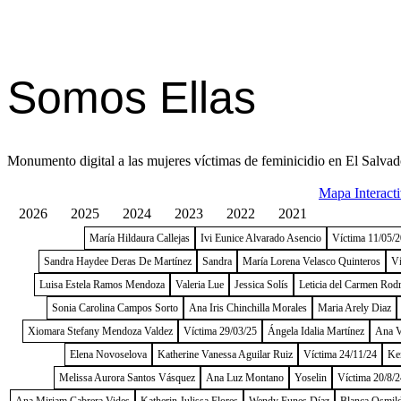
Somos Ellas
Monumento digital a las mujeres víctimas de feminicidio en El Salvad
Mapa Interact
2026
2025
2024
2023
2022
2021
María Hildaura Callejas
Ivi Eunice Alvarado Asencio
Víctima 11/05/
Sandra Haydee Deras De Martínez
Sandra
María Lorena Velasco Quinteros
Ví
Luisa Estela Ramos Mendoza
Valeria Lue
Jessica Solís
Leticia del Carmen Rod
Sonia Carolina Campos Sorto
Ana Iris Chinchilla Morales
Maria Arely Diaz
Xiomara Stefany Mendoza Valdez
Víctima 29/03/25
Ángela Idalia Martínez
Ana V
Elena Novoselova
Katherine Vanessa Aguilar Ruiz
Víctima 24/11/24
Ke
Melissa Aurora Santos Vásquez
Ana Luz Montano
Yoselin
Víctima 20/8/2