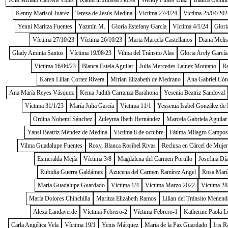
Ana Miriam Cabrera Vides
Katherin Julissa Flores
Wendy Funes Díaz
Blanca Osmild
Kenny Marisol Juárez
Teresa de Jesús Medina
Víctima 27/4/24
Victima 25/04/202
Yenni Maritza Fuentes
Yazmín M.
Gloria Estefany García
Víctima 4/1/24
Glori
Víctima 27/10/23
Víctima 26/10/23
Marta Marcela Castellanos
Diana Melis
Glady Aminta Santos
Víctima 19/08/23
Vilma del Tránsito Alas
Gloria Arely García
Víctima 16/06/23
Blanca Estela Aguilar
Julia Mercedes Laínez Montano
Re
Karen Lilian Cortez Rivera
Mirian Elizabeth de Medrano
Ana Gabriel Cór
Ana María Reyes Vásquez
Kenia Judith Carranza Barahona
Yesenia Beatriz Sandoval
Víctima 31/1/23
María Julia García
Víctima 11/1
Yessenia Isabel González de
Ordina Nohemí Sánchez
Zuleyma Ibeth Hernández
Marcela Gabriela Aguilar
Yansi Beatríz Méndez de Medina
Víctima 8 de octubre
Fátima Milagro Campos
Vilma Guadalupe Fuentes
Roxy, Blanca Rosibel Rivas
Reclusa en Cárcel de Muje
Esmeralda Mejía
Víctima 3/8
Magdalena del Carmen Portillo
Josefina Dí
Rubidia Guerra Galdámez
Azucena del Carmen Ramírez Angel
Rosa Marí
María Guadalupe Guardado
Víctima 1/4
Víctima Marzo 2022
Víctima 28
María Dolores Chinchilla
Maritza Elizabeth Ramos
Lilian del Tránsito Menend
Alexa Landaverde
Víctima Febrero-2
Víctima Febrero-1
Katherine Paola L
Carla Angélica Vela
Víctima 19/1
Yenis Márquez
María de la Paz Guardado
Iris R