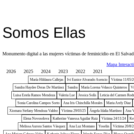
Somos Ellas
Monumento digital a las mujeres víctimas de feminicidio en El Salvad
Mapa Interact
2026
2025
2024
2023
2022
2021
María Hildaura Callejas
Ivi Eunice Alvarado Asencio
Víctima 11/05/
Sandra Haydee Deras De Martínez
Sandra
María Lorena Velasco Quinteros
Ví
Luisa Estela Ramos Mendoza
Valeria Lue
Jessica Solís
Leticia del Carmen Rod
Sonia Carolina Campos Sorto
Ana Iris Chinchilla Morales
Maria Arely Diaz
Xiomara Stefany Mendoza Valdez
Víctima 29/03/25
Ángela Idalia Martínez
Ana V
Elena Novoselova
Katherine Vanessa Aguilar Ruiz
Víctima 24/11/24
Ke
Melissa Aurora Santos Vásquez
Ana Luz Montano
Yoselin
Víctima 20/8/2