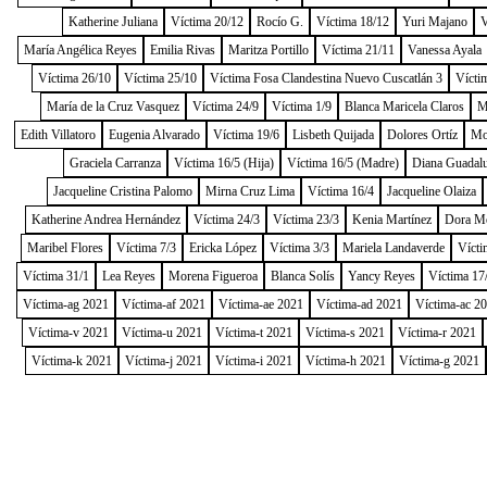
Katherine Juliana
Víctima 20/12
Rocío G.
Víctima 18/12
Yuri Majano
V
María Angélica Reyes
Emilia Rivas
Maritza Portillo
Víctima 21/11
Vanessa Ayala
Víctima 26/10
Víctima 25/10
Víctima Fosa Clandestina Nuevo Cuscatlán 3
Vícti
María de la Cruz Vasquez
Víctima 24/9
Víctima 1/9
Blanca Maricela Claros
M
Edith Villatoro
Eugenia Alvarado
Víctima 19/6
Lisbeth Quijada
Dolores Ortíz
Mo
Graciela Carranza
Víctima 16/5 (Hija)
Víctima 16/5 (Madre)
Diana Guadal
Jacqueline Cristina Palomo
Mirna Cruz Lima
Víctima 16/4
Jacqueline Olaiza
Katherine Andrea Hernández
Víctima 24/3
Víctima 23/3
Kenia Martínez
Dora M
Maribel Flores
Víctima 7/3
Ericka López
Víctima 3/3
Mariela Landaverde
Vícti
Víctima 31/1
Lea Reyes
Morena Figueroa
Blanca Solís
Yancy Reyes
Víctima 17
Víctima-ag 2021
Víctima-af 2021
Víctima-ae 2021
Víctima-ad 2021
Víctima-ac 2
Víctima-v 2021
Víctima-u 2021
Víctima-t 2021
Víctima-s 2021
Víctima-r 2021
Víctima-k 2021
Víctima-j 2021
Víctima-i 2021
Víctima-h 2021
Víctima-g 2021