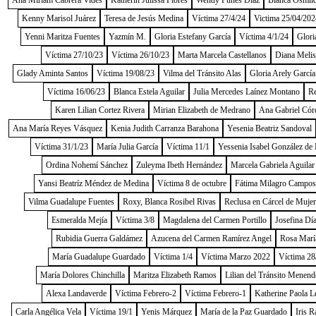
Ana Miriam Cabrera Vides
Katherin Julissa Flores
Wendy Funes Díaz
Blanca Osmild
Kenny Marisol Juárez
Teresa de Jesús Medina
Víctima 27/4/24
Victima 25/04/202
Yenni Maritza Fuentes
Yazmín M.
Gloria Estefany García
Víctima 4/1/24
Glori
Víctima 27/10/23
Víctima 26/10/23
Marta Marcela Castellanos
Diana Melis
Glady Aminta Santos
Víctima 19/08/23
Vilma del Tránsito Alas
Gloria Arely García
Víctima 16/06/23
Blanca Estela Aguilar
Julia Mercedes Laínez Montano
Re
Karen Lilian Cortez Rivera
Mirian Elizabeth de Medrano
Ana Gabriel Cór
Ana María Reyes Vásquez
Kenia Judith Carranza Barahona
Yesenia Beatriz Sandoval
Víctima 31/1/23
María Julia García
Víctima 11/1
Yessenia Isabel González de
Ordina Nohemí Sánchez
Zuleyma Ibeth Hernández
Marcela Gabriela Aguilar
Yansi Beatríz Méndez de Medina
Víctima 8 de octubre
Fátima Milagro Campos
Vilma Guadalupe Fuentes
Roxy, Blanca Rosibel Rivas
Reclusa en Cárcel de Muje
Esmeralda Mejía
Víctima 3/8
Magdalena del Carmen Portillo
Josefina Dí
Rubidia Guerra Galdámez
Azucena del Carmen Ramírez Angel
Rosa Marí
María Guadalupe Guardado
Víctima 1/4
Víctima Marzo 2022
Víctima 28
María Dolores Chinchilla
Maritza Elizabeth Ramos
Lilian del Tránsito Menend
Alexa Landaverde
Víctima Febrero-2
Víctima Febrero-1
Katherine Paola L
Carla Angélica Vela
Víctima 19/1
Yenis Márquez
María de la Paz Guardado
Iris R