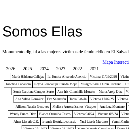
Somos Ellas
Monumento digital a las mujeres víctimas de feminicidio en El Salvad
Mapa Interact
2026
2025
2024
2023
2022
2021
María Hildaura Callejas
Ivi Eunice Alvarado Asencio
Víctima 11/05/2026
Vícti
Josefina Caballero
Reyna Guadalupe Pineda Mejía
Milagro Saraí Duran Orellana
Lu
Sonia Carolina Campos Sorto
Ana Iris Chinchilla Morales
Maria Arely Diaz
Ví
Ana Vilma González
Eva Salmerón
Tania Fabián
Víctima 15/02/25
Víctima 
Allison Natalia Genovés
Melissa Aurora Santos Vásquez
Ana Luz Montano
Wendy Funes Díaz
Blanca Osmilda Castro
Víctima 9/6/24
Víctima 6/6/24
Vícti
Alma Lisseth C.R.
Brenda Beatríz Leonardo
Yuri Liseth Martínez
Yenni Maritz