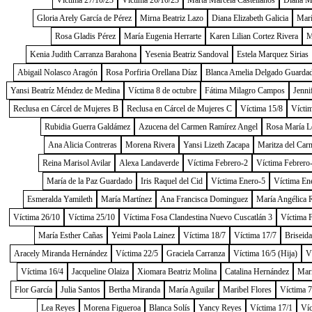
Víctima 27/10/23
Víctima 26/10/23
Marta Marcela Castellanos
Diana Me
Gloria Arely García de Pérez
Mirna Beatriz Lazo
Diana Elizabeth Galicia
Marí
Rosa Gladis Pérez
María Eugenia Herrarte
Karen Lilian Cortez Rivera
M
Kenia Judith Carranza Barahona
Yesenia Beatriz Sandoval
Estela Marquez Sirias
Abigail Nolasco Aragón
Rosa Porfiria Orellana Díaz
Blanca Amelia Delgado Guarda
Yansi Beatríz Méndez de Medina
Víctima 8 de octubre
Fátima Milagro Campos
Jenni
Reclusa en Cárcel de Mujeres B
Reclusa en Cárcel de Mujeres C
Víctima 15/8
Vícti
Rubidia Guerra Galdámez
Azucena del Carmen Ramírez Angel
Rosa María L
Ana Alicia Contreras
Morena Rivera
Yansi Lizeth Zacapa
Maritza del Car
Reina Marisol Avilar
Alexa Landaverde
Víctima Febrero-2
Víctima Febrero
María de la Paz Guardado
Iris Raquel del Cid
Víctima Enero-5
Víctima En
Esmeralda Yamileth
María Martínez
Ana Francisca Dominguez
María Angélica 
Víctima 26/10
Víctima 25/10
Víctima Fosa Clandestina Nuevo Cuscatlán 3
Víctima 
María Esther Cañas
Yeimi Paola Lainez
Víctima 18/7
Víctima 17/7
Briseida
Aracely Miranda Hernández
Víctima 22/5
Graciela Carranza
Víctima 16/5 (Hija)
V
Víctima 16/4
Jacqueline Olaiza
Xiomara Beatriz Molina
Catalina Hernández
Marí
Flor García
Julia Santos
Bertha Miranda
María Aguilar
Maribel Flores
Víctima 7
Lea Reyes
Morena Figueroa
Blanca Solís
Yancy Reyes
Víctima 17/1
Víc