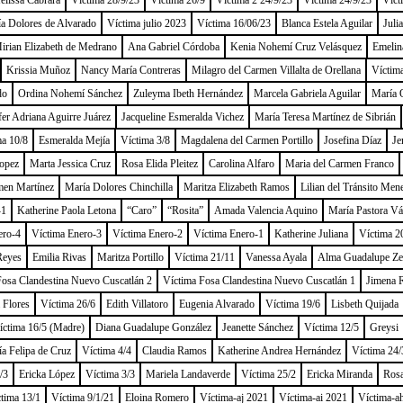
lissa Cabrara
Víctima 28/9/23
Víctima 26/9
Víctima 2 24/9/23
Víctima 24/9/23
Víct
a Dolores de Alvarado
Víctima julio 2023
Víctima 16/06/23
Blanca Estela Aguilar
Juli
irian Elizabeth de Medrano
Ana Gabriel Córdoba
Kenia Nohemí Cruz Velásquez
Emelin
Krissia Muñoz
Nancy María Contreras
Milagro del Carmen Villalta de Orellana
Víctim
do
Ordina Nohemí Sánchez
Zuleyma Ibeth Hernández
Marcela Gabriela Aguilar
María O
fer Adriana Aguirre Juárez
Jacqueline Esmeralda Vichez
María Teresa Martínez de Sibrián
ma 10/8
Esmeralda Mejía
Víctima 3/8
Magdalena del Carmen Portillo
Josefina Díaz
Je
opez
Marta Jessica Cruz
Rosa Elida Pleitez
Carolina Alfaro
Maria del Carmen Franco
men Martínez
María Dolores Chinchilla
Maritza Elizabeth Ramos
Lilian del Tránsito Men
-1
Katherine Paola Letona
“Caro”
“Rosita”
Amada Valencia Aquino
María Pastora V
ero-4
Víctima Enero-3
Víctima Enero-2
Víctima Enero-1
Katherine Juliana
Víctima 2
Reyes
Emilia Rivas
Maritza Portillo
Víctima 21/11
Vanessa Ayala
Alma Guadalupe Ze
Fosa Clandestina Nuevo Cuscatlán 2
Víctima Fosa Clandestina Nuevo Cuscatlán 1
Jimena 
 Flores
Víctima 26/6
Edith Villatoro
Eugenia Alvarado
Víctima 19/6
Lisbeth Quijada
íctima 16/5 (Madre)
Diana Guadalupe González
Jeanette Sánchez
Víctima 12/5
Greysi
a Felipa de Cruz
Víctima 4/4
Claudia Ramos
Katherine Andrea Hernández
Víctima 24/
/3
Ericka López
Víctima 3/3
Mariela Landaverde
Víctima 25/2
Ericka Miranda
Rosa
tima 13/1
Víctima 9/1/21
Eloina Romero
Víctima-aj 2021
Víctima-ai 2021
Víctima-a