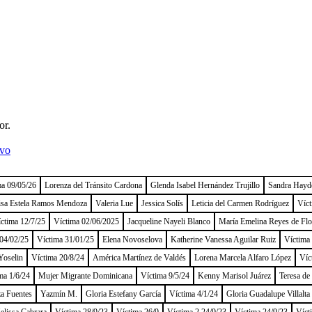
or.
ivo
ma 09/05/26
Lorenza del Tránsito Cardona
Glenda Isabel Hernández Trujillo
Sandra Hayd
isa Estela Ramos Mendoza
Valeria Lue
Jessica Solís
Leticia del Carmen Rodríguez
Víct
ctima 12/7/25
Víctima 02/06/2025
Jacqueline Nayeli Blanco
María Emelina Reyes de Flo
04/02/25
Víctima 31/01/25
Elena Novoselova
Katherine Vanessa Aguilar Ruiz
Víctima
Yoselin
Víctima 20/8/24
América Martínez de Valdés
Lorena Marcela Alfaro López
Víc
ma 1/6/24
Mujer Migrante Dominicana
Víctima 9/5/24
Kenny Marisol Juárez
Teresa de
a Fuentes
Yazmín M.
Gloria Estefany García
Víctima 4/1/24
Gloria Guadalupe Villalta