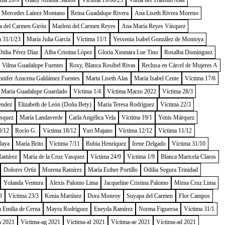
ima 20/9
Glady Aminta Santos
Víctima 19/08/23
Vilma del Tránsito Alas
a Mercedes Laínez Montano
Reina Guadalupe Rivera
Ana Liseth Rivera Moreno
a del Carmen Girón
Marleni del Carmen Reyes
Ana María Reyes Vásquez
a 31/1/23
María Julia García
Víctima 11/1
Yessenia Isabel González de Montoya
tilia Pérez Díaz
Alba Cristina López
Gloria Xiomara Lue Tino
Rosalba Domínguez
Vilma Guadalupe Fuentes
Roxy, Blanca Rosibel Rivas
Reclusa en Cárcel de Mujeres A
nnifer Azucena Galdámez Fuentes
Marta Liseth Alas
María Isabel Cente
Víctima 17/6
María Guadalupe Guardado
Víctima 1/4
Víctima Marzo 2022
Víctima 28/3
endez
Elizabeth de León (Doña Bety)
María Teresa Rodríguez
Víctima 22/3
ásquez
María Landaverde
Carla Angélica Vela
Víctima 19/1
Yenis Márquez
0/12
Rocío G.
Víctima 18/12
Yuri Majano
Víctima 12/12
Víctima 11/12
laya
María Brito
Víctima 7/11
Rubia Henríquez
Irene Delgado
Víctima 31/10
Ramírez
María de la Cruz Vasquez
Víctima 24/9
Víctima 1/9
Blanca Maricela Claros
Dolores Ortíz
Morena Ramírez
María Esther Portillo
Odilia Segura Trinidad
Yolanda Ventura
Alexis Palomo Lima
Jacqueline Cristina Palomo
Mirna Cruz Lima
3
Víctima 23/3
Kenia Martínez
Dora Monroy
Suyapa del Carmen
Flor Campos
 Emilia de Cerna
Mayra Rodríguez
Eneyda Ramírez
Norma Figueroa
Víctima 31/1
h 2021
Víctima-ag 2021
Víctima-af 2021
Víctima-ae 2021
Víctima-ad 2021