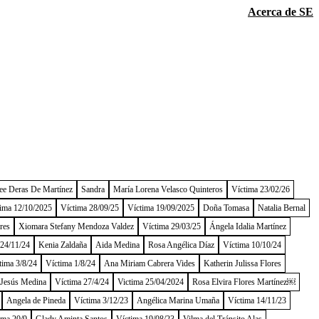
Acerca de SE
ee Deras De Martínez
Sandra
María Lorena Velasco Quinteros
Víctima 23/02/26
ima 12/10/2025
Víctima 28/09/25
Víctima 19/09/2025
Doña Tomasa
Natalia Bernal
res
Xiomara Stefany Mendoza Valdez
Víctima 29/03/25
Ángela Idalia Martínez
 24/11/24
Kenia Zaldaña
Aida Medina
Rosa Angélica Díaz
Víctima 10/10/24
tima 3/8/24
Víctima 1/8/24
Ana Miriam Cabrera Vides
Katherin Julissa Flores
 Jesús Medina
Víctima 27/4/24
Victima 25/04/2024
Rosa Elvira Flores Martínez￼
Angela de Pineda
Víctima 3/12/23
Angélica Marina Umaña
Víctima 14/11/23