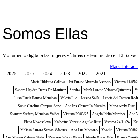
Somos Ellas
Monumento digital a las mujeres víctimas de feminicidio en El Salvad
Mapa Interact
2026
2025
2024
2023
2022
2021
María Hildaura Callejas
Ivi Eunice Alvarado Asencio
Víctima 11/05/
Sandra Haydee Deras De Martínez
Sandra
María Lorena Velasco Quinteros
Ví
Luisa Estela Ramos Mendoza
Valeria Lue
Jessica Solís
Leticia del Carmen Rod
Sonia Carolina Campos Sorto
Ana Iris Chinchilla Morales
Maria Arely Diaz
Xiomara Stefany Mendoza Valdez
Víctima 29/03/25
Ángela Idalia Martínez
Ana V
Elena Novoselova
Katherine Vanessa Aguilar Ruiz
Víctima 24/11/24
Ke
Melissa Aurora Santos Vásquez
Ana Luz Montano
Yoselin
Víctima 20/8/2