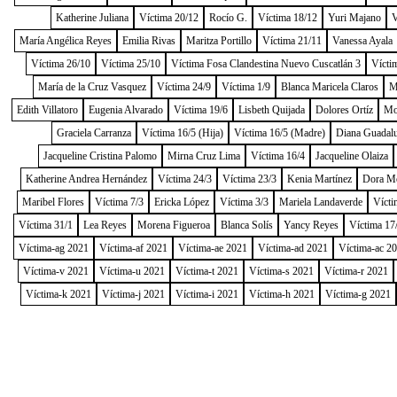
Katherine Juliana
Víctima 20/12
Rocío G.
Víctima 18/12
Yuri Majano
V
María Angélica Reyes
Emilia Rivas
Maritza Portillo
Víctima 21/11
Vanessa Ayala
Víctima 26/10
Víctima 25/10
Víctima Fosa Clandestina Nuevo Cuscatlán 3
Vícti
María de la Cruz Vasquez
Víctima 24/9
Víctima 1/9
Blanca Maricela Claros
M
Edith Villatoro
Eugenia Alvarado
Víctima 19/6
Lisbeth Quijada
Dolores Ortíz
Mo
Graciela Carranza
Víctima 16/5 (Hija)
Víctima 16/5 (Madre)
Diana Guadal
Jacqueline Cristina Palomo
Mirna Cruz Lima
Víctima 16/4
Jacqueline Olaiza
Katherine Andrea Hernández
Víctima 24/3
Víctima 23/3
Kenia Martínez
Dora M
Maribel Flores
Víctima 7/3
Ericka López
Víctima 3/3
Mariela Landaverde
Vícti
Víctima 31/1
Lea Reyes
Morena Figueroa
Blanca Solís
Yancy Reyes
Víctima 17
Víctima-ag 2021
Víctima-af 2021
Víctima-ae 2021
Víctima-ad 2021
Víctima-ac 2
Víctima-v 2021
Víctima-u 2021
Víctima-t 2021
Víctima-s 2021
Víctima-r 2021
Víctima-k 2021
Víctima-j 2021
Víctima-i 2021
Víctima-h 2021
Víctima-g 2021