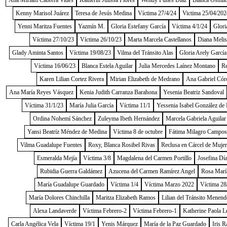
Ana Miriam Cabrera Vides
Katherin Julissa Flores
Wendy Funes Díaz
Blanca Osmild
Kenny Marisol Juárez
Teresa de Jesús Medina
Víctima 27/4/24
Victima 25/04/202
Yenni Maritza Fuentes
Yazmín M.
Gloria Estefany García
Víctima 4/1/24
Glori
Víctima 27/10/23
Víctima 26/10/23
Marta Marcela Castellanos
Diana Melis
Glady Aminta Santos
Víctima 19/08/23
Vilma del Tránsito Alas
Gloria Arely García
Víctima 16/06/23
Blanca Estela Aguilar
Julia Mercedes Laínez Montano
Re
Karen Lilian Cortez Rivera
Mirian Elizabeth de Medrano
Ana Gabriel Cór
Ana María Reyes Vásquez
Kenia Judith Carranza Barahona
Yesenia Beatriz Sandoval
Víctima 31/1/23
María Julia García
Víctima 11/1
Yessenia Isabel González de
Ordina Nohemí Sánchez
Zuleyma Ibeth Hernández
Marcela Gabriela Aguilar
Yansi Beatríz Méndez de Medina
Víctima 8 de octubre
Fátima Milagro Campos
Vilma Guadalupe Fuentes
Roxy, Blanca Rosibel Rivas
Reclusa en Cárcel de Muje
Esmeralda Mejía
Víctima 3/8
Magdalena del Carmen Portillo
Josefina Dí
Rubidia Guerra Galdámez
Azucena del Carmen Ramírez Angel
Rosa Marí
María Guadalupe Guardado
Víctima 1/4
Víctima Marzo 2022
Víctima 28
María Dolores Chinchilla
Maritza Elizabeth Ramos
Lilian del Tránsito Menend
Alexa Landaverde
Víctima Febrero-2
Víctima Febrero-1
Katherine Paola L
Carla Angélica Vela
Víctima 19/1
Yenis Márquez
María de la Paz Guardado
Iris R